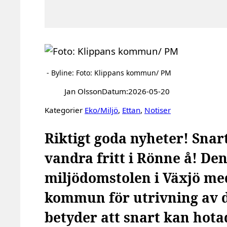
- Byline: Foto: Klippans kommun/ PM
Jan Olsson
Datum:
2026-05-20
Kategorier
Eko/Miljö
, 
Ettan
, 
Notiser
Riktigt goda nyheter! Snar
vandra fritt i Rönne å! De
miljödomstolen i Växjö medd
kommun för utrivning av d
betyder att snart kan hota