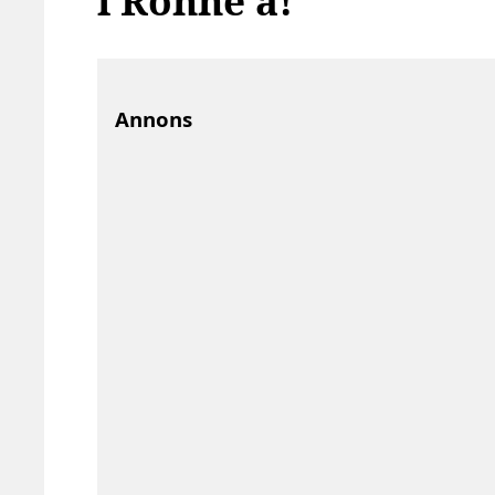
i Rönne å!
Annons