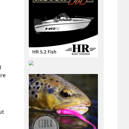
d
are
ut