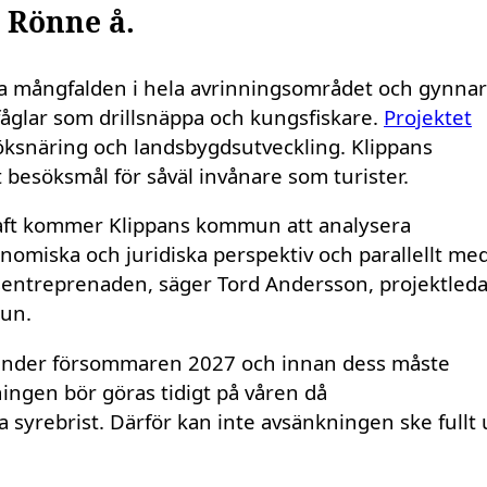
a Rönne å.
giska mångfalden i hela avrinningsområdet och gynnar
fåglar som drillsnäppa och kungsfiskare.
Projektet
esöksnäring och landsbygdsutveckling. Klippans
besöksmål för såväl invånare som turister.
kraft kommer Klippans kommun att analysera
onomiska och juridiska perspektiv och parallellt me
sentreprenaden, säger Tord Andersson, projektled
mun.
t under försommaren 2027 och innan dess måste
ngen bör göras tidigt på våren då
 syrebrist. Därför kan inte avsänkningen ske fullt 