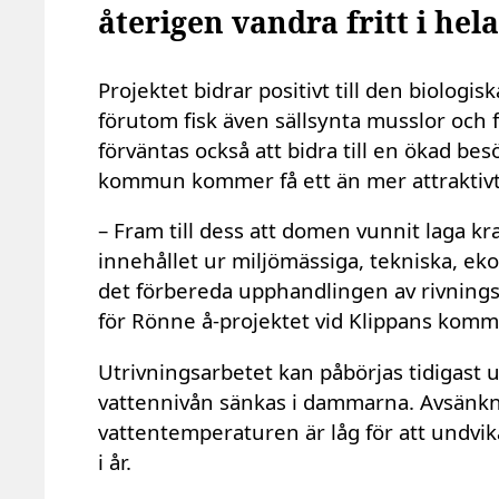
återigen vandra fritt i hel
Projektet bidrar positivt till den biolo
förutom fisk även sällsynta musslor och 
förväntas också att bidra till en ökad b
kommun kommer få ett än mer attraktivt 
– Fram till dess att domen vunnit laga 
innehållet ur miljömässiga, tekniska, ek
det förbereda upphandlingen av rivning
för Rönne å-projektet vid Klippans kom
Utrivningsarbetet kan påbörjas tidigas
vattennivån sänkas i dammarna. Avsänkni
vattentemperaturen är låg för att undvika
i år.