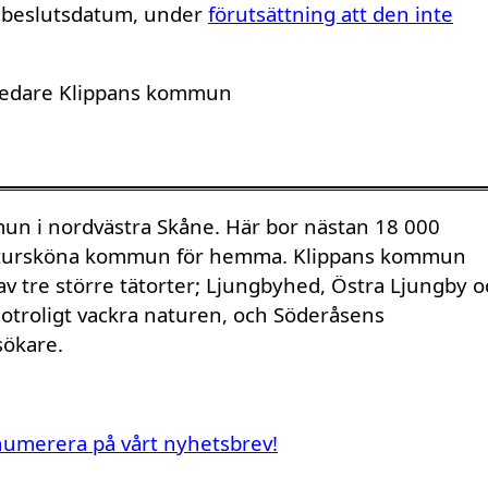
r beslutsdatum, under
förutsättning att den inte
tledare Klippans kommun
n i nordvästra Skåne. Här bor nästan 18 000
 natursköna kommun för hemma. Klippans kommun
 av tre större tätorter; Ljungbyhed, Östra Ljungby 
otroligt vackra naturen, och Söderåsens
sökare.
renumerera på vårt nyhetsbrev!