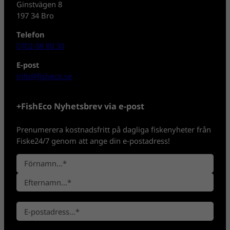
Ginstvägen 8
197 34 Bro
Telefon
0702-08 80 30
E-post
info@fisheco.se
+FishEco Nyhetsbrev via e-post
Prenumerera kostnadsfritt på dagliga fiskenyheter från
Fiske24/7 genom att ange din e-postadress!
N
a
F
m
ö
n
E
r
*
E
f
n
-
t
a
p