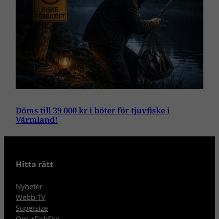
Döms till 39 000 kr i böter för tjuvfiske i
Värmland!
Hitta rätt
Nyheter
Webb-TV
Supersize
Om +FishEco