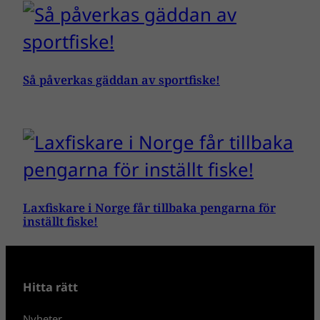
Så påverkas gäddan av sportfiske!
Laxfiskare i Norge får tillbaka pengarna för
inställt fiske!
Hitta rätt
Nyheter