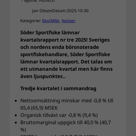
- Byline: FishEco
Jan Olsson
Datum:
2025-10-30
Kategorier
Eko/Miljö
, 
Notiser
Söder Sportfiske lämnar
kvartalsrapport nr tre 2025! Sveriges
och nordens enda börsnoterade
sportfiskehandlare, Söder Sportfiske
lämnar kvartalsrapport. Det talas om
ett utmanande kvartal men här finns
även ljuspunkter…
Tredje kvartalet i sammandrag
Nettoomsättning minskar med -0,8 % till
65,4 (65,9) MSEK
Organisk tillväxt var -0,8 % (9,4 %)
Bruttomarginal uppgick till 40,0 % (40,7
%)