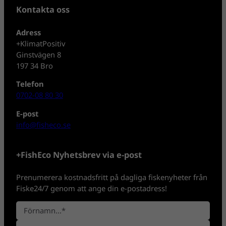
Kontakta oss
Adress
+KlimatPositiv
Ginstvägen 8
197 34 Bro
Telefon
0702-08 80 30
E-post
info@fisheco.se
+FishEco Nyhetsbrev via e-post
Prenumerera kostnadsfritt på dagliga fiskenyheter från
Fiske24/7 genom att ange din e-postadress!
N
a
F