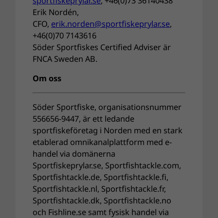
sportfiskeprylar.se
, +46(0)73 36140438
Erik Nordén,
CFO,
erik.norden@sportfiskeprylar.
se
,
+46(0)70 7143616
Söder Sportfiskes Certified Adviser är
FNCA Sweden AB.
Om oss
Söder Sportfiske, organisationsnummer
556656-9447, är ett ledande
sportfiskeföretag i Norden med en stark
etablerad omnikanalplattform med e-
handel via domänerna
Sportfiskeprylar.se, Sportfishtackle.com,
Sportfishtackle.de, Sportfishtackle.fi,
Sportfishtackle.nl, Sportfishtackle.fr,
Sportfishtackle.dk, Sportfishtackle.no
och Fishline.se samt fysisk handel via