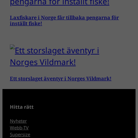
Laxfiskare i Norge får tillbaka pengarna för
inställt fiske!
Ett storslaget äventyr i Norges Vildmark!
Hitta rätt
Nyheter
Webb-TV
Supersize