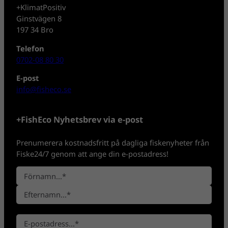
+KlimatPositiv
Ginstvägen 8
197 34 Bro
Telefon
0702-08 80 30
E-post
info@fisheco.se
+FishEco Nyhetsbrev via e-post
Prenumerera kostnadsfritt på dagliga fiskenyheter från
Fiske24/7 genom att ange din e-postadress!
N
a
F
m
ö
n
E
r
*
E
f
n