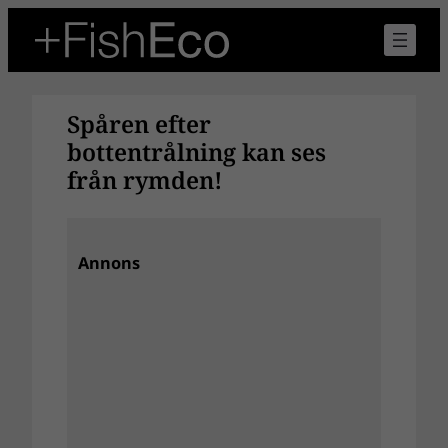
Hoppa
till
innehåll
Spåren efter
bottentrålning kan ses
från rymden!
Annons