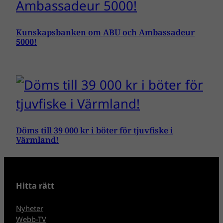
Kunskapsbanken om ABU och Ambassadeur
5000!
Döms till 39 000 kr i böter för tjuvfiske i
Värmland!
Hitta rätt
Nyheter
Webb-TV