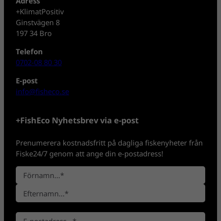
Adress
+KlimatPositiv
Ginstvägen 8
197 34 Bro
Telefon
0702-08 80 30
E-post
info@fisheco.se
+FishEco Nyhetsbrev via e-post
Prenumerera kostnadsfritt på dagliga fiskenyheter från
Fiske24/7 genom att ange din e-postadress!
N
a
F
m
ö
n
E
r
*
E
f