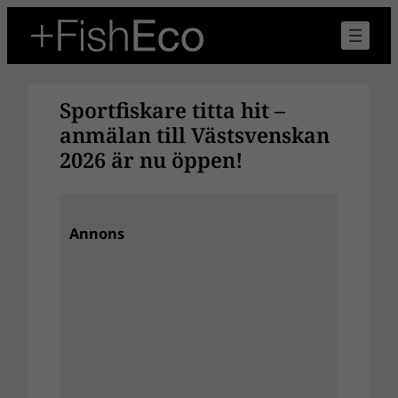
Hoppa
till
innehåll
Sportfiskare titta hit –
anmälan till Västsvenskan
2026 är nu öppen!
Annons