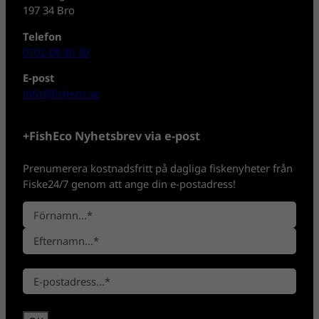
197 34 Bro
Telefon
0702-08 80 30
E-post
info@fisheco.se
+FishEco Nyhetsbrev via e-post
Prenumerera kostnadsfritt på dagliga fiskenyheter från
Fiske24/7 genom att ange din e-postadress!
N
a
F
m
ö
n
E
r
*
E
f
n
-
t
a
p
e
m