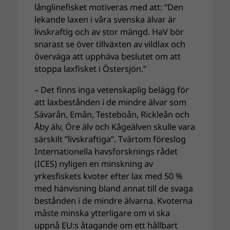
långlinefisket motiveras med att: ”Den
lekande laxen i våra svenska älvar är
livskraftig och av stor mängd. HaV bör
snarast se över tillväxten av vildlax och
överväga att upphäva beslutet om att
stoppa laxfisket i Östersjön.”
– Det finns inga vetenskaplig belägg för
att laxbestånden i de mindre älvar som
Sävarån, Emån, Testeboån, Rickleån och
Åby älv, Öre älv och Kågeälven skulle vara
särskilt ”livskraftiga”. Tvärtom föreslog
Internationella havsforsknings rådet
(ICES) nyligen en minskning av
yrkesfiskets kvoter efter lax med 50 %
med hänvisning bland annat till de svaga
bestånden i de mindre älvarna. Kvoterna
måste minska ytterligare om vi ska
uppnå EU:s åtagande om ett hållbart