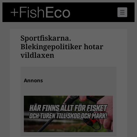
Hoppa
till
innehåll
Sportfiskarna.
Blekingepolitiker hotar
vildlaxen
Annons