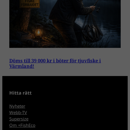
Döms till 39 000 kr i böter för tjuvfiske i
Värmland!
Hitta rätt
Nyheter
Webb-TV
Supersize
Om +FishEco