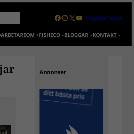
Facebook
Instagram
X
YouTube
+MagazineFishEco
ARBETARE
OM +FISHECO
BLOGGAR
KONTAKT
jar
Annonser