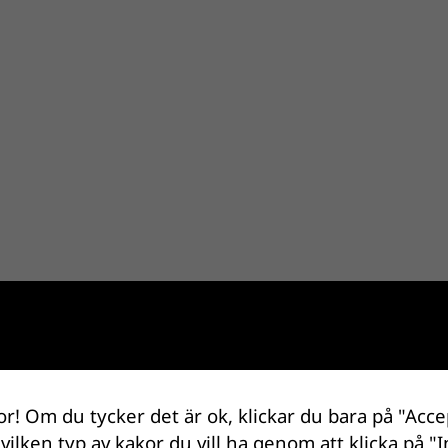
or! Om du tycker det är ok, klickar du bara på "Acce
 vilken typ av kakor du vill ha genom att klicka på "I