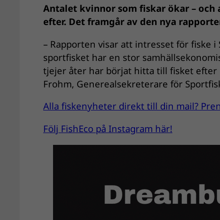
Antalet kvinnor som fiskar ökar – och 
efter. Det framgår av den nya rapporten
– Rapporten visar att intresset för fiske i 
sportfisket har en stor samhällsekonomisk
tjejer åter har börjat hitta till fisket 
Frohm, Generealsekreterare för Sportfi
Alla fiskenyheter direkt till din mail? P
Följ FishEco på Instagram här!