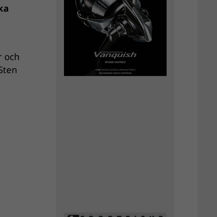
ka
r och
 Sten