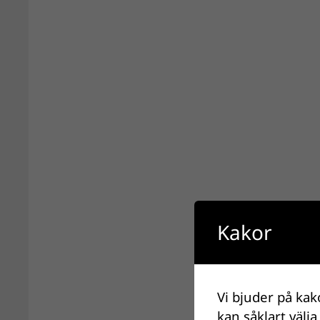
Kakor
Vi bjuder på kak
kan såklart välja