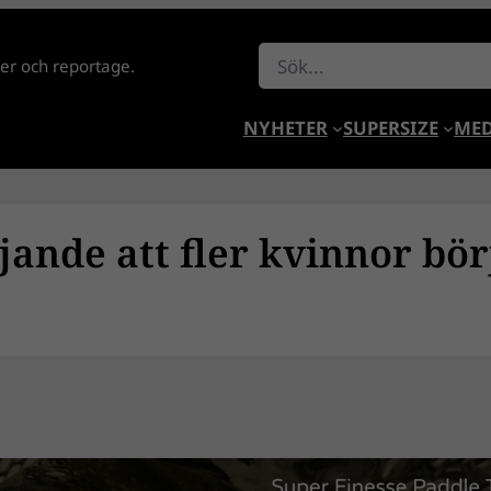
Sök
lder och reportage.
NYHETER
SUPERSIZE
MED
jande att fler kvinnor bör