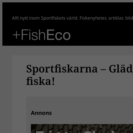
Hoppa
till
Allt nytt inom Sportfiskets värld. Fiskenyheter, artiklar, bi
innehåll
Sportfiskarna – Gläd
fiska!
Annons