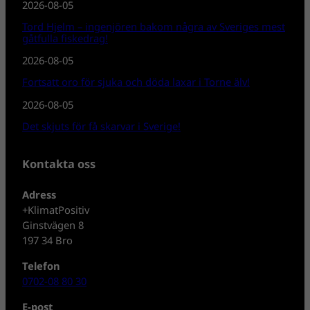
2026-08-05
Tord Hjelm – ingenjören bakom några av Sveriges mest
gåtfulla fiskedrag!
2026-08-05
Fortsatt oro för sjuka och döda laxar i Torne älv!
2026-08-05
Det skjuts för få skarvar i Sverige!
Kontakta oss
Adress
+KlimatPositiv
Ginstvägen 8
197 34 Bro
Telefon
0702-08 80 30
E-post