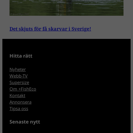
Det skjuts för få skarvar i Sverige!
Hitta rätt
Nyheter
Webb-TV
Supersize
Om +FishEco
Kontakt
Annonsera
Tipsa oss
Senaste nytt