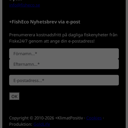
info@fisheco.se
+FishEco Nyhetsbrev via e-post
Prenumerera kostnadsfritt på dagliga fiskenyheter från
Fiske24/7 genom att ange din e-postadress!
N
a
F
m
ö
n
E
r
*
E
f
n
-
t
a
p
e
m
o
r
n
s
n
t
a
*
m
Copyright © 2010-2026 +KlimatPositiv ·
Cookies
·
n
Produktion:
GoldLife