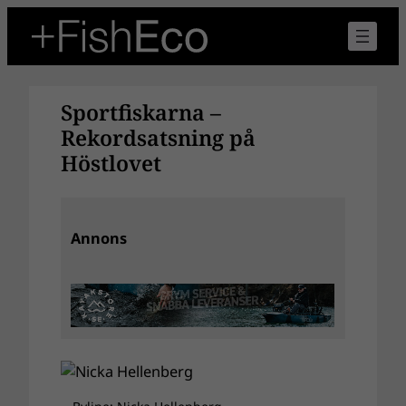
Hoppa
till
innehåll
Sportfiskarna –
Rekordsatsning på
Höstlovet
Annons