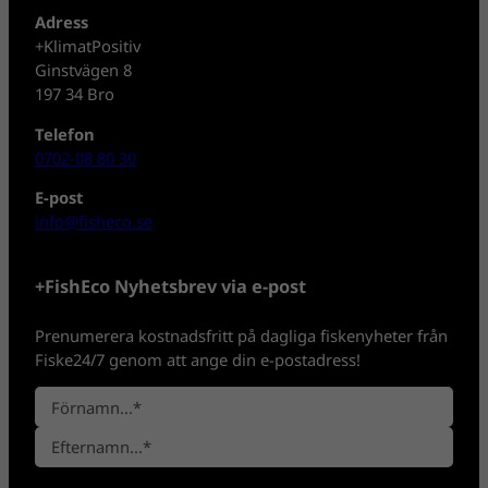
Adress
+KlimatPositiv
Ginstvägen 8
197 34 Bro
Telefon
0702-08 80 30
E-post
info@fisheco.se
+FishEco Nyhetsbrev via e-post
Prenumerera kostnadsfritt på dagliga fiskenyheter från
Fiske24/7 genom att ange din e-postadress!
N
a
F
m
ö
n
E
r