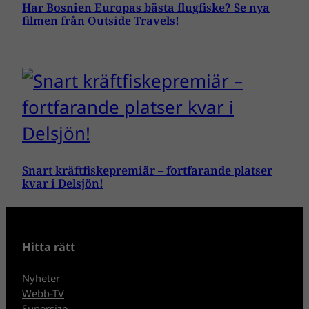
Har Bosnien Europas bästa flugfiske? Se nya
filmen från Outside Travels!
Snart kräftfiskepremiär – fortfarande platser
kvar i Delsjön!
Hitta rätt
Nyheter
Webb-TV
Supersize