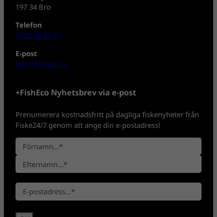
197 34 Bro
Telefon
0702-08 80 30
E-post
info@fisheco.se
+FishEco Nyhetsbrev via e-post
Prenumerera kostnadsfritt på dagliga fiskenyheter från
Fiske24/7 genom att ange din e-postadress!
N
a
F
m
ö
n
E
r
*
E
f
n
-
t
a
p
e
m