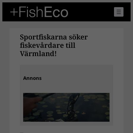
Hoppa
till
innehåll
Sportfiskarna söker
fiskevårdare till
Värmland!
Annons