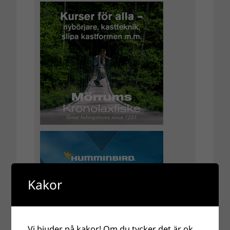
Kakor
Vi bjuder på kakor! Om du tycker det är ok,