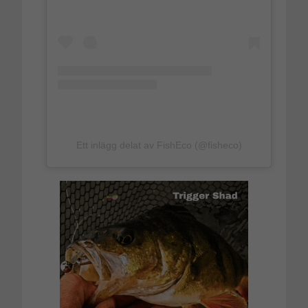
Ett inlägg delat av FishEco (@fisheco)