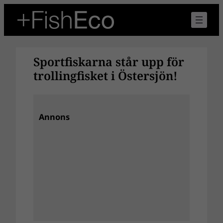
Hoppa
till
innehåll
Sportfiskarna står upp för
trollingfisket i Östersjön!
Annons