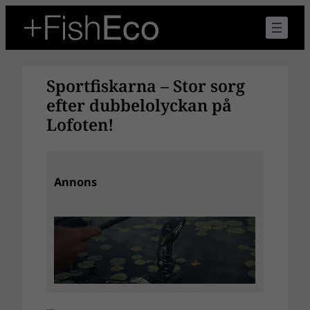
Hoppa
till
innehåll
Sportfiskarna – Stor sorg
efter dubbelolyckan på
Lofoten!
Annons