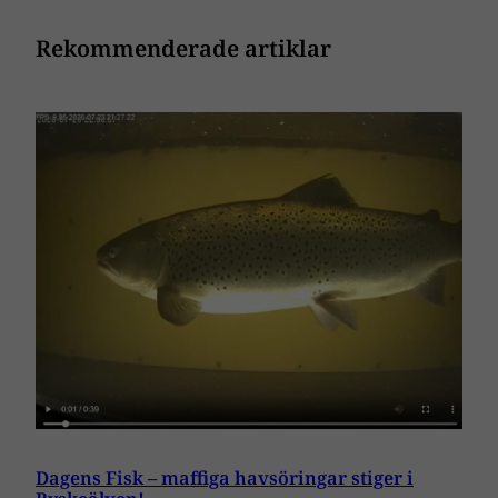
Rekommenderade artiklar
Dagens Fisk – maffiga havsöringar stiger i