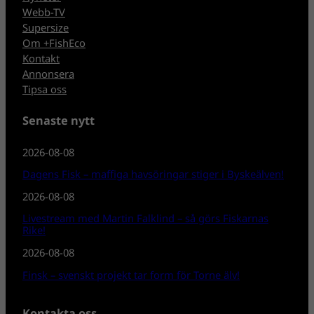
Webb-TV
Supersize
Om +FishEco
Kontakt
Annonsera
Tipsa oss
Senaste nytt
2026-08-08
Dagens Fisk – maffiga havsöringar stiger i Byskeälven!
2026-08-08
Livestream med Martin Falklind – så görs Fiskarnas
Rike!
2026-08-08
Finsk – svenskt projekt tar form för Torne älv!
Kontakta oss