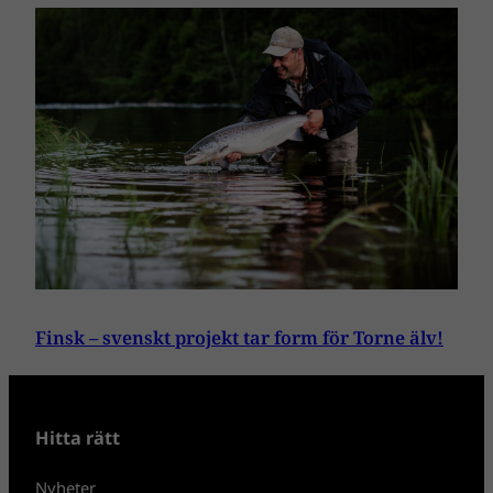
Finsk – svenskt projekt tar form för Torne älv!
Hitta rätt
Nyheter