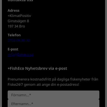
Adress
+KlimatPositiv
Ginstvägen 8
197 34 Bro
Telefon
0702-08 80 30
E-post
info@fisheco.se
+FishEco Nyhetsbrev via e-post
Prenumerera kostnadsfritt på dagliga fiskenyheter från
Fiske24/7 genom att ange din e-postadress!
N
a
F
m
ö