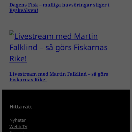
Dagens Fisk – maffiga havsöringar stiger i
Byskeälven!
Livestream med Martin Falklind – så görs
Fiskarnas Rike!
Hitta rätt
Nyheter
Webb-TV