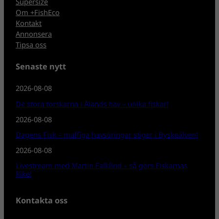
Supersize
Om +FishEco
Kontakt
Annonsera
Tipsa oss
Senaste nytt
2026-08-08
De stora torskarna i Ålands hav – unika fiskar!
2026-08-08
Dagens Fisk – maffiga havsöringar stiger i Byskeälven!
2026-08-08
Livestream med Martin Falklind – så görs Fiskarnas
Rike!
Kontakta oss