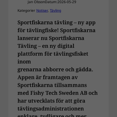
Jan Olsson
Datum:
2026-05-29
Kategorier
Notiser
, 
Tävling
Sportfiskarna tävling – ny app
för tävlingfiske! Sportfiskarna
lanserar nu
Sportfiskarna
Tävling
– en ny digital
plattform för tävlingsfisket
inom
grenarna
abborre
och
gädda
.
Appen är framtagen av
Sportfiskarna tillsammans
med
Fishy Tech
Sweden AB och
har utvecklats för att göra
tävlingsadministrationen
enklare, tydligare och mer