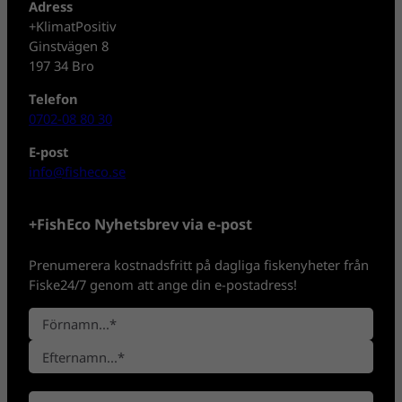
Adress
+KlimatPositiv
Ginstvägen 8
197 34 Bro
Telefon
0702-08 80 30
E-post
info@fisheco.se
+FishEco Nyhetsbrev via e-post
Prenumerera kostnadsfritt på dagliga fiskenyheter från
Fiske24/7 genom att ange din e-postadress!
N
a
F
m
ö
n
E
r
*
E
f