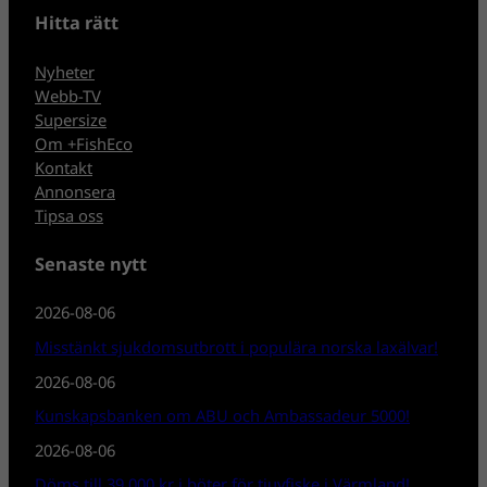
Hitta rätt
Nyheter
Webb-TV
Supersize
Om +FishEco
Kontakt
Annonsera
Tipsa oss
Senaste nytt
2026-08-06
Misstänkt sjukdomsutbrott i populära norska laxälvar!
2026-08-06
Kunskapsbanken om ABU och Ambassadeur 5000!
2026-08-06
Döms till 39 000 kr i böter för tjuvfiske i Värmland!