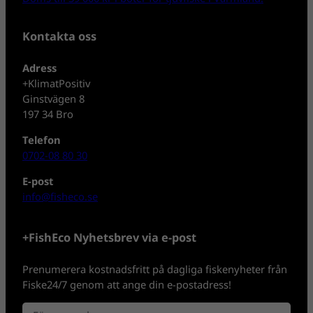
Kontakta oss
Adress
+KlimatPositiv
Ginstvägen 8
197 34 Bro
Telefon
0702-08 80 30
E-post
info@fisheco.se
+FishEco Nyhetsbrev via e-post
Prenumerera kostnadsfritt på dagliga fiskenyheter från
Fiske24/7 genom att ange din e-postadress!
N