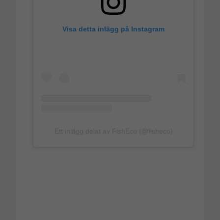
Visa detta inlägg på Instagram
Ett inlägg delat av FishEco (@fisheco)