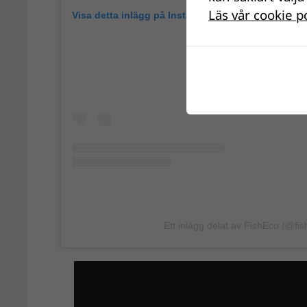
Läs vår cookie p
Visa detta inlägg på Instagram
Ett inlägg delat av FishEco (@fis