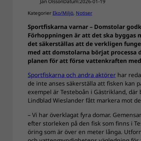
Jan Olsson
Datum:
2026-01-19
Kategorier
Eko/Miljö
, 
Notiser
Sportfiskarna varnar – Domstolar godk
Förhoppningen är att det ska byggas 
det säkerställas att de verkligen fung
med att domstolarna börjat processa de
planen för att förse vattenkraften med
Sportfiskarna och andra aktörer
har redan
de inte anses säkerställa att fisken kan
exempel är Testeboån i Gästrikland, där 
Lindblad Wieslander fått markera mot de
– Vi har överklagat fyra domar. Gemensam
efter storleken på den fisk som finns i 
öring som är över en meter långa. Utfo
och vattenmyndighetens vägledning för 