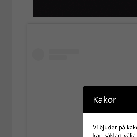
Kakor
Vi bjuder på kak
kan såklart välja