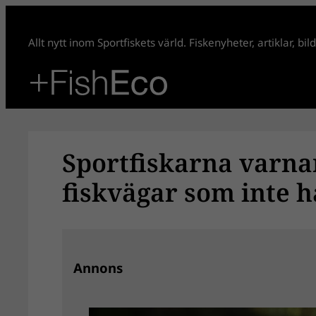
Hoppa
till
Allt nytt inom Sportfiskets värld. Fiskenyheter, artiklar, bi
innehåll
Sportfiskarna varna
fiskvägar som inte h
Annons