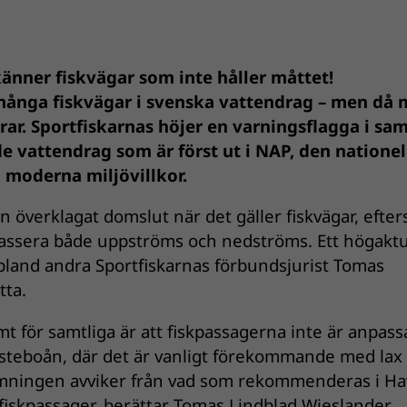
änner fiskvägar som inte håller måttet!
många fiskvägar i svenska vattendrag – men då 
erar. Sportfiskarnas höjer en varningsflagga i s
 vattendrag som är först ut i NAP, den nationel
 moderna miljövillkor.
 överklagat domslut när det gäller fiskvägar, efte
 passera både uppströms och nedströms. Ett högaktu
bland andra Sportfiskarnas förbundsjurist Tomas
tta.
t för samtliga är att fiskpassagerna inte är anpas
Testeboån, där det är vanligt förekommande med lax
rmningen avviker från vad som rekommenderas i Ha
fiskpassager, berättar Tomas Lindblad Wieslander…