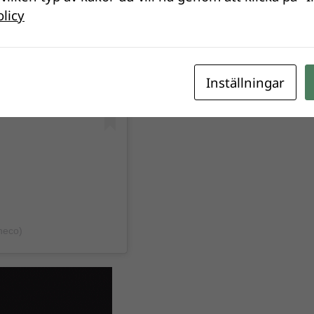
olicy
Inställningar
heco)