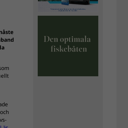
måste
amband
la
rsom
ellt
sade
 och
vs-
Läs