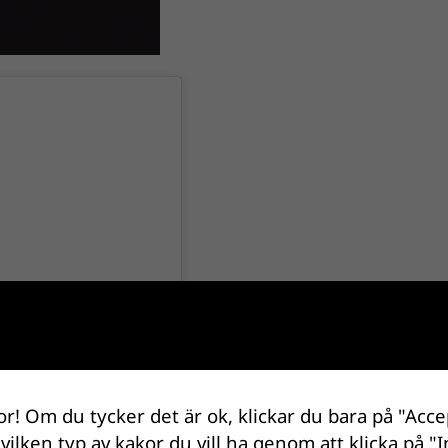
or! Om du tycker det är ok, klickar du bara på "Acce
 vilken typ av kakor du vill ha genom att klicka på "I