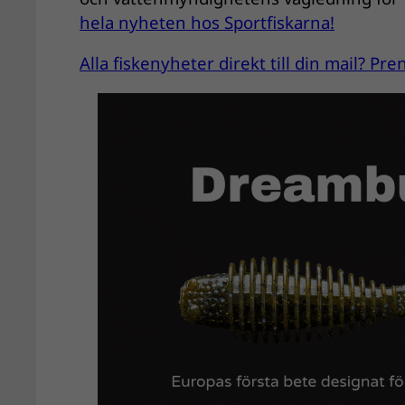
hela nyheten hos Sportfiskarna!
Alla fiskenyheter direkt till din mail? P