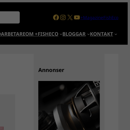
Facebook
Instagram
X
YouTube
+MagazineFishEco
ARBETARE
OM +FISHECO
BLOGGAR
KONTAKT
Annonser