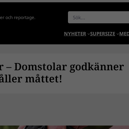
Sök
lder och reportage.
NYHETER
SUPERSIZE
MED
r – Domstolar godkänner
åller måttet!