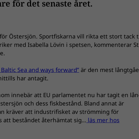
e för det senaste året.
r Östersjön. Sportfiskarna vill rikta ett stort tack ti
riker med Isabella Lövin i spetsen, kommenterar S
e.
 Baltic Sea and ways forward”
är den mest långtgåe
ttills har antagit.
enom innebär att EU parlamentet nu har tagit en lån
 Östersjön och dess fiskbestånd. Bland annat är
an kräver att industrifisket av strömming för
ess att beståndet återhämtat sig…
läs mer hos