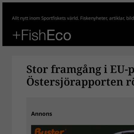
Hoppa
till
Allt nytt inom Sportfiskets värld. Fiskenyheter, artiklar, bi
innehåll
Stor framgång i EU-
Östersjörapporten r
Annons