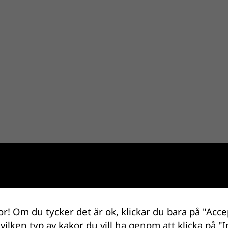
or! Om du tycker det är ok, klickar du bara på "Acce
 vilken typ av kakor du vill ha genom att klicka på "I