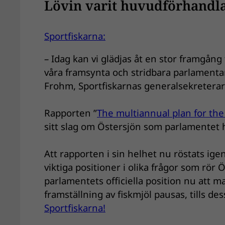
Lövin varit huvudförhandlar
Sportfiskarna:
– Idag kan vi glädjas åt en stor framgång fö
våra framsynta och stridbara parlamenta
Frohm, Sportfiskarnas generalsekreterar
Rapporten ”
The multiannual plan for the
sitt slag om Östersjön som parlamentet hi
Att rapporten i sin helhet nu röstats ig
viktiga positioner i olika frågor som rör
parlamentets officiella position nu att m
framställning av fiskmjöl pausas, tills d
Sportfiskarna!