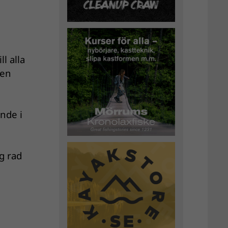
ll alla
ten
nde i
g rad