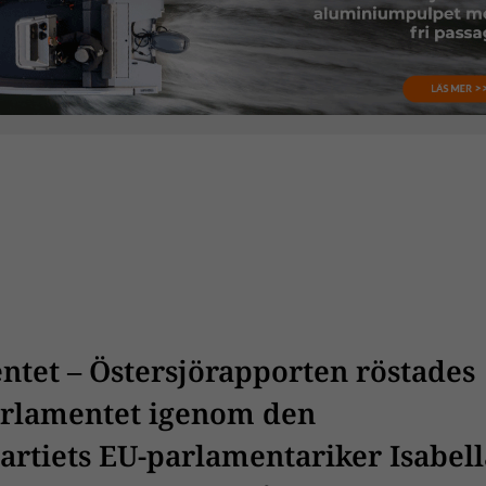
ntet – Östersjörapporten röstades
arlamentet igenom den
artiets EU-parlamentariker Isabell