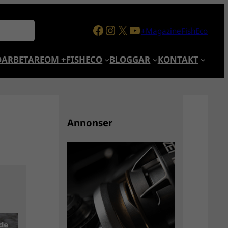
Facebook
Instagram
X
YouTube
+MagazineFishEco
ARBETARE
OM +FISHECO
BLOGGAR
KONTAKT
Annonser