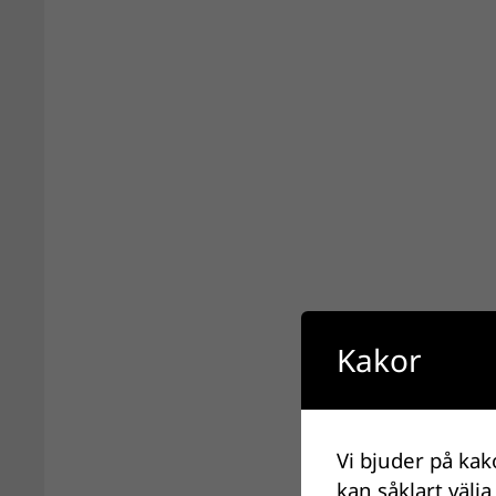
Kakor
Vi bjuder på kak
kan såklart välja