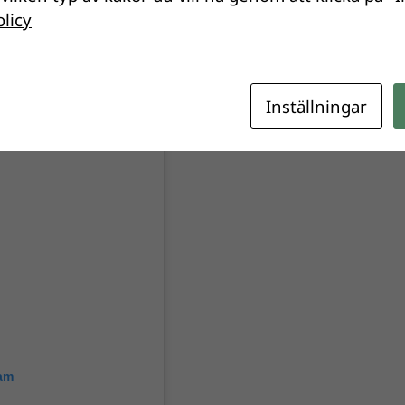
olicy
Inställningar
ram