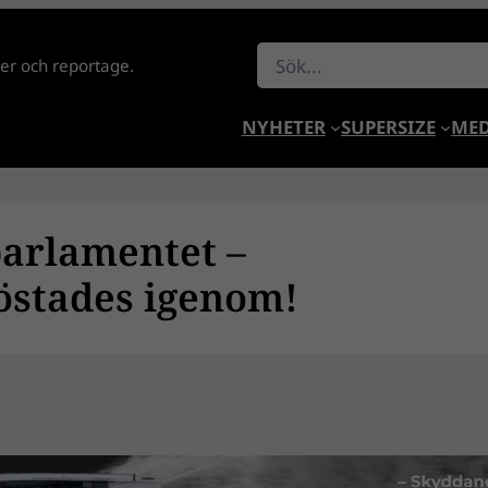
Sök
lder och reportage.
NYHETER
SUPERSIZE
MED
parlamentet –
östades igenom!