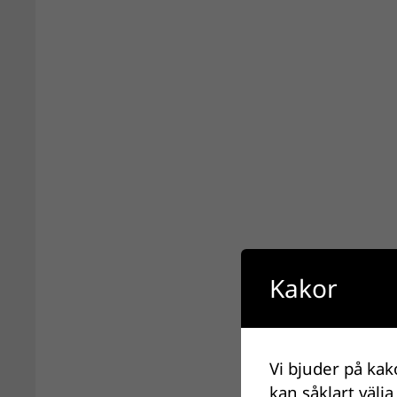
Kakor
Vi bjuder på kak
kan såklart välja