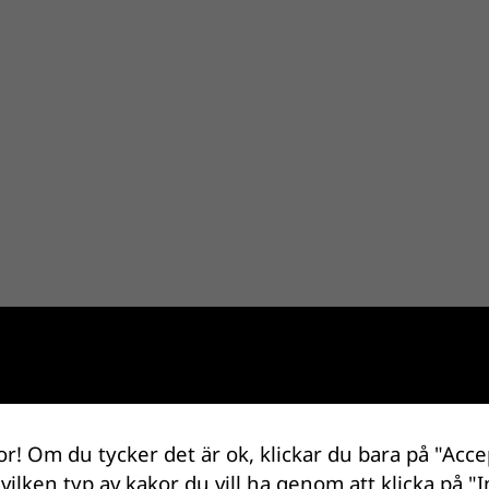
or! Om du tycker det är ok, klickar du bara på "Acce
 vilken typ av kakor du vill ha genom att klicka på "I