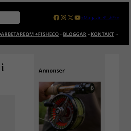
Facebook
Instagram
X
YouTube
+MagazineFishEco
ARBETARE
OM +FISHECO
BLOGGAR
KONTAKT
i
Annonser