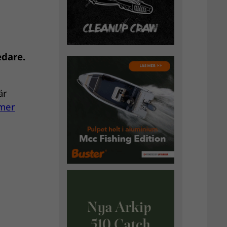
edare.
är
mer