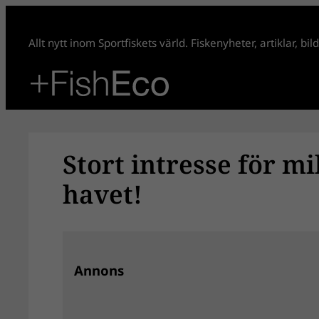
Hoppa
till
Allt nytt inom Sportfiskets värld. Fiskenyheter, artiklar, bi
innehåll
Stort intresse för m
havet!
Annons