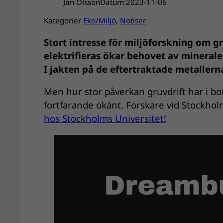
Jan Olsson
Datum:
2023-11-06
Kategorier
Eko/Miljö
, 
Notiser
Stort intresse för miljöforskning om gr
elektrifieras ökar behovet av minerale
I jakten på de eftertraktade metallerna
Men hur stor påverkan gruvdrift har i b
fortfarande okänt. Forskare vid Stockhol
hos Stockholms Universitet!