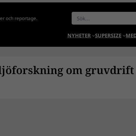
Sök
lder och reportage.
NYHETER
SUPERSIZE
MED
iljöforskning om gruvdrift 