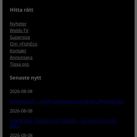
Hitta rätt
Nyheter
Webb-TV
Supersize
Om +FishEco
Kontakt
Annonsera
Tipsa oss
Senaste nytt
2026-08-08
Dagens Fisk – maffiga havsöringar stiger i Byskeälven!
2026-08-08
Livestream med Martin Falklind – så görs Fiskarnas
Rike!
2026-08-08