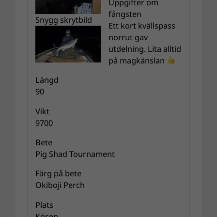
Uppgifter om
fångsten
Snygg skrytbild
Ett kort kvällspass
norrut gav
utdelning. Lita alltid
på magkänslan
Längd
90
Vikt
9700
Bete
Pig Shad Tournament
Färg på bete
Okiboji Perch
Plats
Kösen