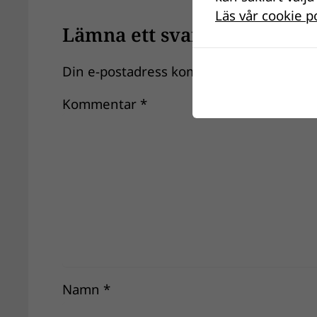
Läs vår cookie p
Lämna ett svar
Din e-postadress kommer inte publiceras
Kommentar
*
Namn
*