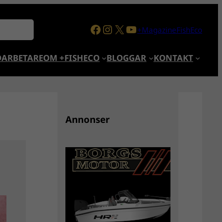
Facebook
Instagram
X
YouTube
+MagazineFishEco
ARBETARE
OM +FISHECO
BLOGGAR
KONTAKT
Annonser