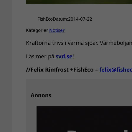
FishEco
Datum:
2014-07-22
Kategorier
Notiser
Kräftorna trivs i varma sjöar. Värmeböljan 
Läs mer på
svd.se
!
//Felix Rimfrost +FishEco –
felix@fishe
Annons