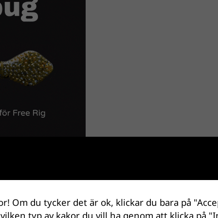
or! Om du tycker det är ok, klickar du bara på "Acce
 vilken typ av kakor du vill ha genom att klicka på "I