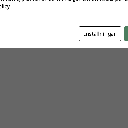
olicy
.
Obligatoriska fält är märkta
*
Inställningar