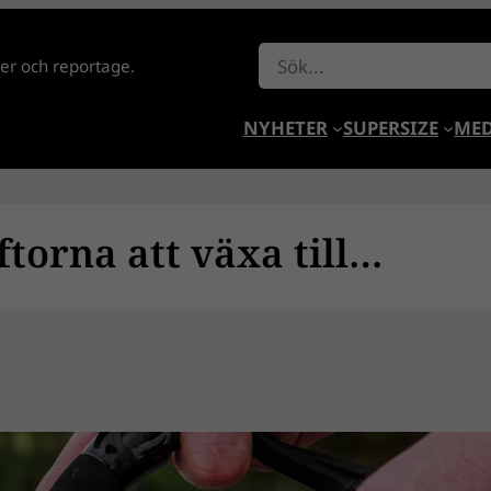
Sök
lder och reportage.
NYHETER
SUPERSIZE
MED
ftorna att växa till…