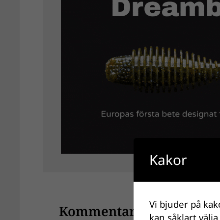
Kakor
Vi bjuder på kak
Kommentarer
kan såklart välja