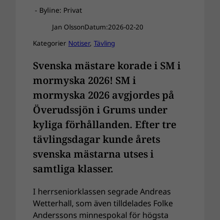
- Byline: Privat
Jan Olsson
Datum:
2026-02-20
Kategorier
Notiser
, 
Tävling
Svenska mästare korade i SM i
mormyska 2026! SM i
mormyska 2026 avgjordes på
Överudssjön i Grums under
kyliga förhållanden. Efter tre
tävlingsdagar kunde årets
svenska mästarna utses i
samtliga klasser.
I herrseniorklassen segrade Andreas
Wetterhall, som även tilldelades Folke
Anderssons minnespokal för högsta