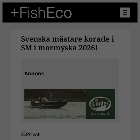
Hoppa
till
innehåll
Svenska mästare korade i
SM i mormyska 2026!
Annons