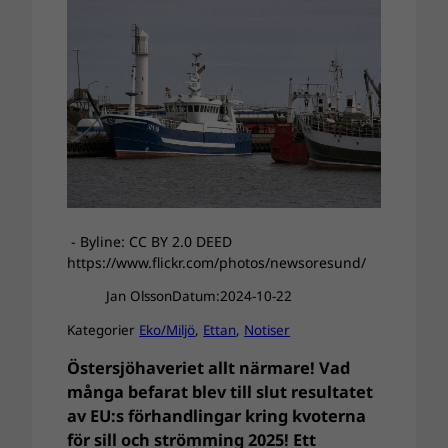
- Byline: CC BY 2.0 DEED
https://www.flickr.com/photos/newsoresund/
Jan Olsson
Datum:
2024-10-22
Kategorier
Eko/Miljö
, 
Ettan
, 
Notiser
Östersjöhaveriet allt närmare! Vad
många befarat blev till slut resultatet
av EU:s förhandlingar kring kvoterna
för sill och strömming 2025! Ett