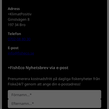
Adress
+KlimatPositiv
Ginstvägen 8
197 34 Bro
Telefon
0702-08 80 30
E-post
info@fisheco.se
+FishEco Nyhetsbrev via e-post
Prenumerera kostnadsfritt på dagliga fiskenyheter från
Fiske24/7 genom att ange din e-postadress!
N
a
F
m
ö
n