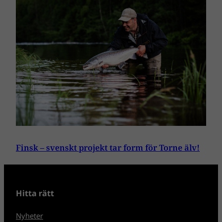
Finsk – svenskt projekt tar form för Torne älv!
Hitta rätt
Nyheter