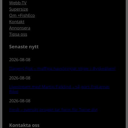
Webb-TV
Supersize
Om +FishEco
Kontakt
Annonsera
Tipsa oss
Senaste nytt
2026-08-08
Dagens Fisk – maffiga havsöringar stiger i Byskeälven!
2026-08-08
Livestream med Martin Falklind – så görs Fiskarnas
Rike!
2026-08-08
Finsk – svenskt projekt tar form för Torne älv!
Kontakta oss