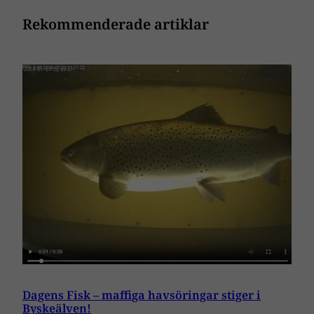
Rekommenderade artiklar
Dagens Fisk – maffiga havsöringar stiger i
Byskeälven!