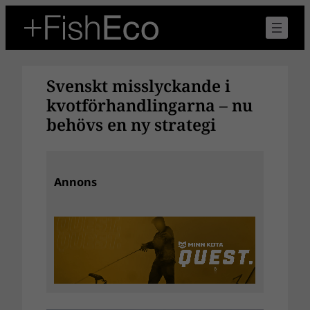
Hoppa
till
innehåll
Svenskt misslyckande i
kvotförhandlingarna – nu
behövs en ny strategi
Annons