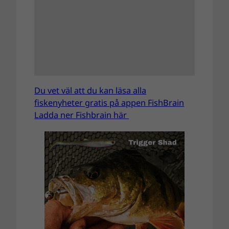
Du vet väl att du kan läsa alla
fiskenyheter gratis på appen FishBrain
Ladda ner Fishbrain här