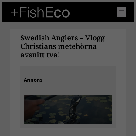
Hoppa
till
innehåll
Swedish Anglers – Vlogg
Christians metehörna
avsnitt två!
Annons