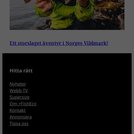
Ett storslaget äventyr i Norges Vildmark!
Hitta rätt
Nyheter
Webb-TV
Supersize
Om +FishEco
Kontakt
Annonsera
Tipsa oss