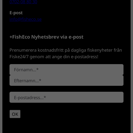
0702-08 80 30
E-post
info@fisheco.se
+FishEco Nyhetsbrev via e-post
Prenumerera kostnadsfritt på dagliga fiskenyheter från
Fiske24/7 genom att ange din e-postadress!
N
a
F
m
ö
n
E
r
*
E
f
n
-
t
a
p
e
m
OK
o
r
n
s
n
t
a