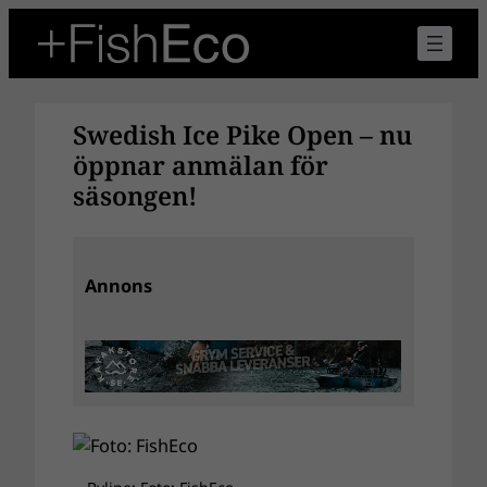
Hoppa
till
innehåll
Swedish Ice Pike Open – nu
öppnar anmälan för
säsongen!
Annons