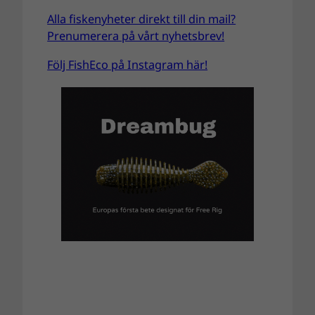
Alla fiskenyheter direkt till din mail?
Prenumerera på vårt nyhetsbrev!
Följ FishEco på Instagram här!