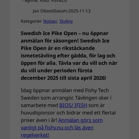
- Byline: Foto: FishEco
Jan Olsson
Datum:
2025-11-13
Kategorier
Notiser
, 
Tävling
Swedish Ice Pike Open – nu öppnar
anmälan för säsongen! Swedish Ice
Pike Open är en rikstäckande
ismetetävling efter gädda, för lag och
öppen för alla. Tävla var du vill och när
du vill under perioden första
december 2025 till sista april 2026!
Idag öppnar anmälan med Fishy Tech
Sweden som arrangör. Tävlingen sker i
samarbete med
BIOS/ IFISH
som är
huvudsponsor och bidrar med ett flertal
priser även i år!
Anmälan görs som
vanligt på fishy.nu och läs även
regelverket!