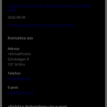
Laxfiskare i Norge får tillbaka pengarna för inställt
fiske!
2026-08-09
Ett storslaget äventyr i Norges Vildmark!
Kontakta oss
Adress
+KlimatPositiv
Ginstvägen 8
197 34 Bro
Telefon
0702-08 80 30
E-post
info@fisheco.se
+FishEco Nyhetsbrev via e-post