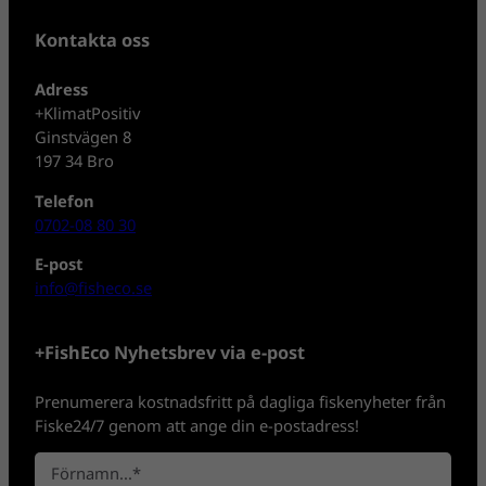
Kontakta oss
Adress
+KlimatPositiv
Ginstvägen 8
197 34 Bro
Telefon
0702-08 80 30
E-post
info@fisheco.se
+FishEco Nyhetsbrev via e-post
Prenumerera kostnadsfritt på dagliga fiskenyheter från
Fiske24/7 genom att ange din e-postadress!
N