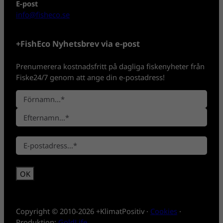
E-post
info@fisheco.se
+FishEco Nyhetsbrev via e-post
Prenumerera kostnadsfritt på dagliga fiskenyheter från
Fiske24/7 genom att ange din e-postadress!
N
a
F
m
ö
n
E
r
*
E
f
n
-
t
a
p
e
m
o
r
n
s
n
t
a
*
m
Copyright © 2010-2026 +KlimatPositiv ·
Cookies
·
n
Produktion:
GoldLife