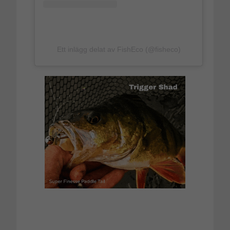
Ett inlägg delat av FishEco (@fisheco)