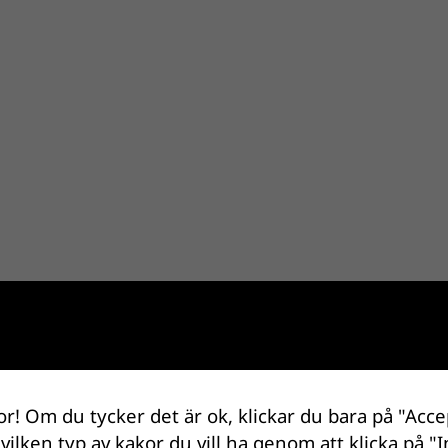
or! Om du tycker det är ok, klickar du bara på "Acce
 vilken typ av kakor du vill ha genom att klicka på "I