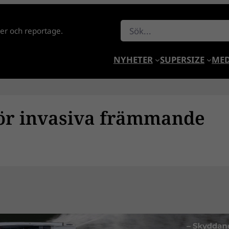
Sök
lder och reportage.
NYHETER
SUPERSIZE
MED
för invasiva främmande