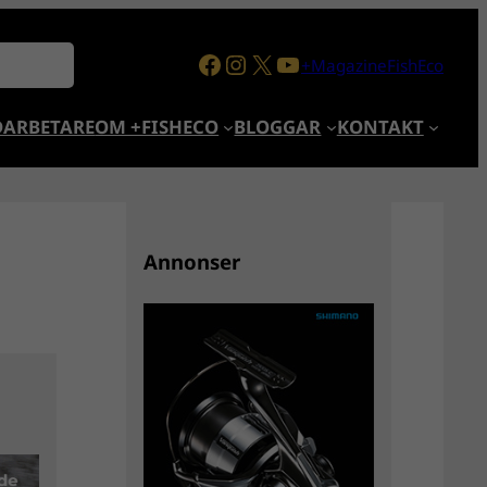
Facebook
Instagram
X
YouTube
+MagazineFishEco
ARBETARE
OM +FISHECO
BLOGGAR
KONTAKT
Annonser