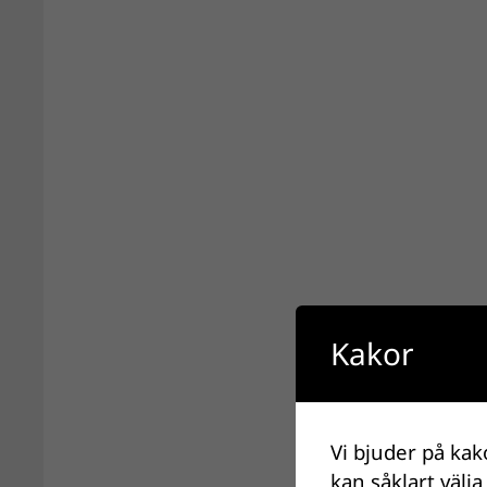
Kakor
Vi bjuder på kak
kan såklart välja