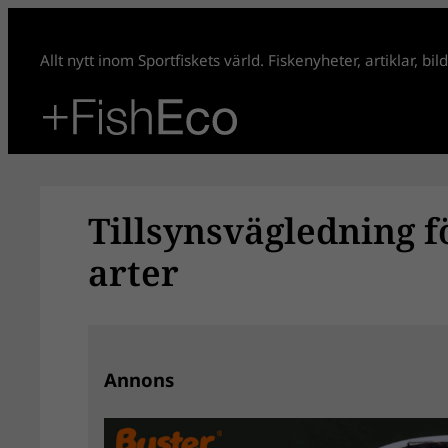
Hoppa
till
Allt nytt inom Sportfiskets värld. Fiskenyheter, artiklar, bi
innehåll
Tillsynsvägledning 
arter
Annons