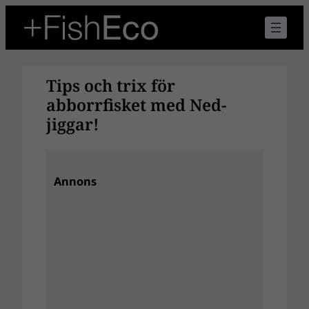
Hoppa
till
innehåll
Tips och trix för
abborrfisket med Ned-
jiggar!
Annons