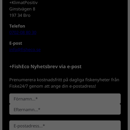
+KlimatPositiv
Ginstvägen 8
197 34 Bro
Telefon
0702-08 80 30
E-post
info@fisheco.se
+FishEco Nyhetsbrev via e-post
Prenumerera kostnadsfritt på dagliga fiskenyheter från
Fiske24/7 genom att ange din e-postadress!
N
a
F
m
ö
n
E
r
*
E
f
n
-