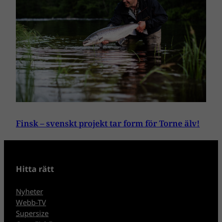
Finsk – svenskt projekt tar form för Torne älv!
Hitta rätt
Nyheter
Webb-TV
Supersize