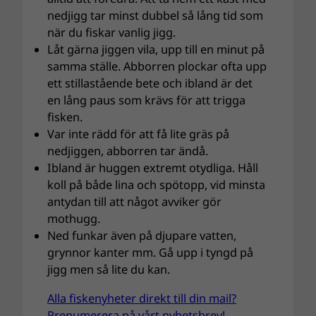
nedjigg tar minst dubbel så lång tid som
när du fiskar vanlig jigg.
Låt gärna jiggen vila, upp till en minut på
samma ställe. Abborren plockar ofta upp
ett stillastående bete och ibland är det
en lång paus som krävs för att trigga
fisken.
Var inte rädd för att få lite gräs på
nedjiggen, abborren tar ändå.
Ibland är huggen extremt otydliga. Håll
koll på både lina och spötopp, vid minsta
antydan till att något avviker gör
mothugg.
Ned funkar även på djupare vatten,
grynnor kanter mm. Gå upp i tyngd på
jigg men så lite du kan.
Alla fiskenyheter direkt till din mail?
Prenumerera på vårt nyhetsbrev!