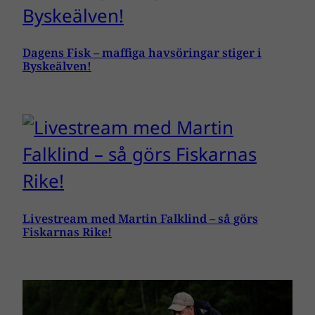
Dagens Fisk – maffiga havsöringar stiger i
Byskeälven!
Livestream med Martin Falklind – så görs
Fiskarnas Rike!