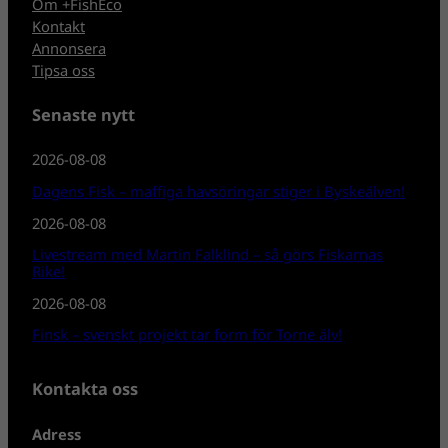
Om +FishEco
Kontakt
Annonsera
Tipsa oss
Senaste nytt
2026-08-08
Dagens Fisk – maffiga havsöringar stiger i Byskeälven!
2026-08-08
Livestream med Martin Falklind – så görs Fiskarnas
Rike!
2026-08-08
Finsk – svenskt projekt tar form för Torne älv!
Kontakta oss
Adress