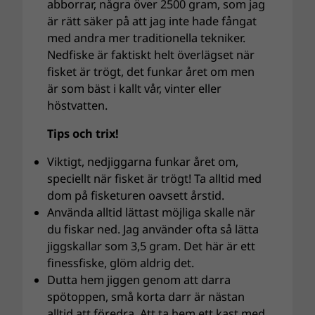
abborrar, några över 2500 gram, som jag
är rätt säker på att jag inte hade fångat
med andra mer traditionella tekniker.
Nedfiske är faktiskt helt överlägset när
fisket är trögt, det funkar året om men
är som bäst i kallt vår, vinter eller
höstvatten.
Tips och trix!
Viktigt, nedjiggarna funkar året om,
speciellt när fisket är trögt! Ta alltid med
dom på fisketuren oavsett årstid.
Använda alltid lättast möjliga skalle när
du fiskar ned. Jag använder ofta så lätta
jiggskallar som 3,5 gram. Det här är ett
finessfiske, glöm aldrig det.
Dutta hem jiggen genom att darra
spötoppen, små korta darr är nästan
alltid att föredra. Att ta hem ett kast med