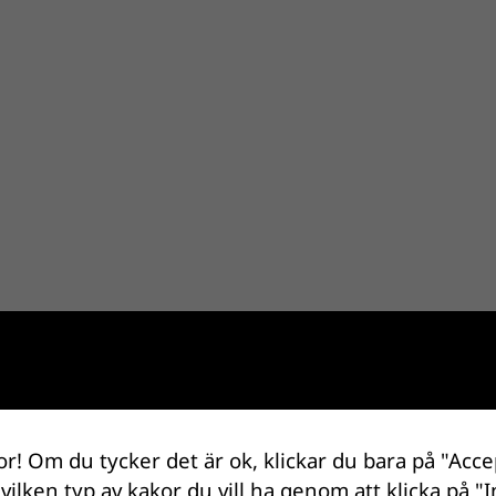
or! Om du tycker det är ok, klickar du bara på "Acce
 vilken typ av kakor du vill ha genom att klicka på "I