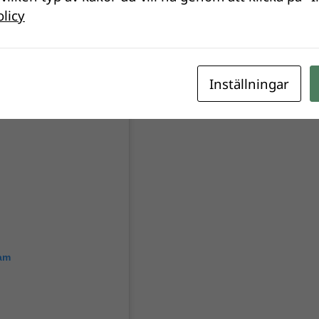
olicy
Inställningar
ram