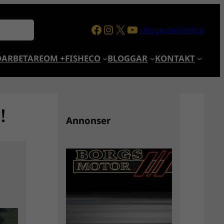
Facebook
Instagram
X
YouTube
+MagazineFishEco
ARBETARE
OM +FISHECO
BLOGGAR
KONTAKT
!
Annonser