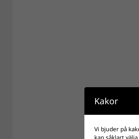
Kakor
Vi bjuder på kak
kan såklart välja