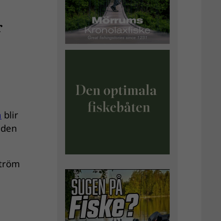
r
n
blir
gden
ström