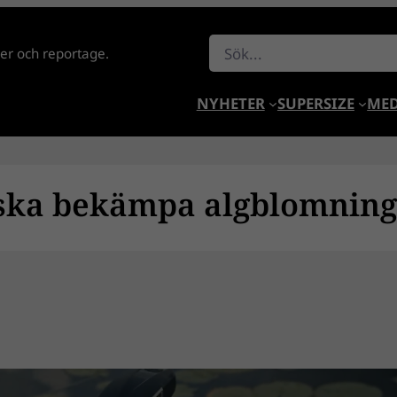
Sök
lder och reportage.
NYHETER
SUPERSIZE
MED
 ska bekämpa algblomning