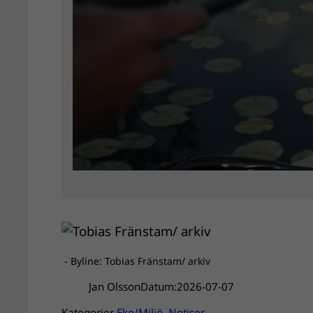
- Byline: Tobias Fränstam/ arkiv
Jan Olsson
Datum:
2026-07-07
Kategorier
Eko/Miljö
, 
Notiser