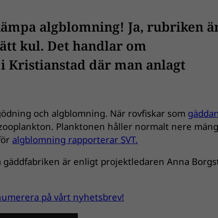
ämpa algblomning! Ja, rubriken ä
rätt kul. Det handlar om
i Kristianstad där man anlagt
rgödning och algblomning. När rovfiskar som
gädda
 zooplankton. Planktonen håller normalt nere män
för
algblomning rapporterar SVT.
gäddfabriken är enligt projektledaren Anna Borg
renumerera på vårt nyhetsbrev!