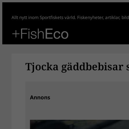
Hoppa
till
Allt nytt inom Sportfiskets värld. Fiskenyheter, artiklar, bi
innehåll
Tjocka gäddbebisar
Annons