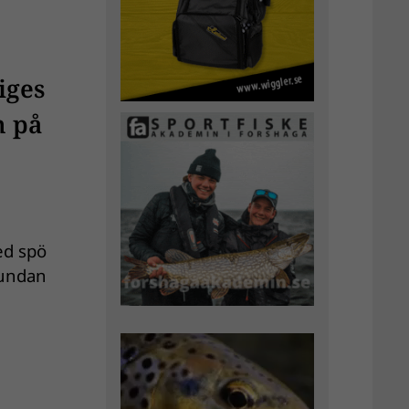
iges
m på
ed spö
 undan