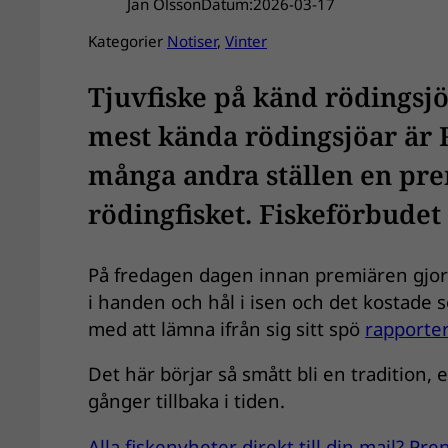
Jan Olsson
Datum:
2026-03-17
Kategorier
Notiser
, 
Vinter
Tjuvfiske på känd rödingsjö
mest kända rödingsjöar är 
många andra ställen en pre
rödingfisket. Fiskeförbudet 
På fredagen dagen innan premiären gjor
i handen och hål i isen och det kostad
med att lämna ifrån sig sitt spö
rapporter
Det här börjar så smått bli en tradition, 
gånger tillbaka i tiden.
Alla fiskenyheter direkt till din mail? P