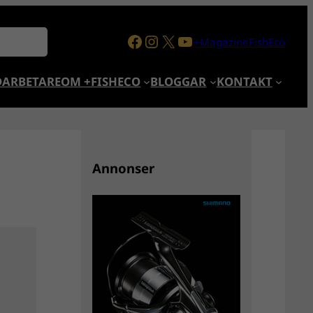
Facebook
Instagram
X
YouTube
+MagazineFishEco
ARBETARE
OM +FISHECO
BLOGGAR
KONTAKT
Annonser