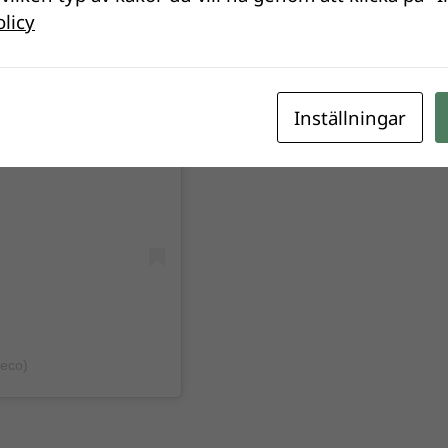
olicy
m
Inställningar
heco)