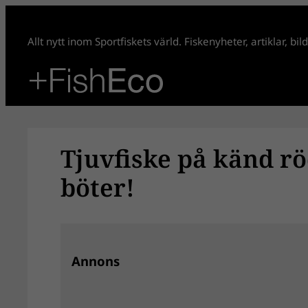
Hoppa
till
Allt nytt inom Sportfiskets värld. Fiskenyheter, artiklar, bi
innehåll
Tjuvfiske på känd rö
böter!
Annons