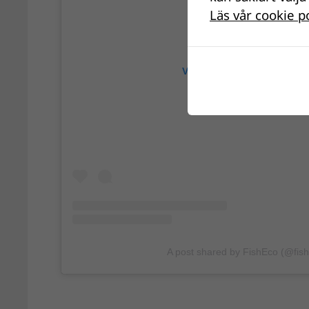
Läs vår cookie p
View this post on Instagra
A post shared by FishEco (@fis