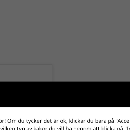
or! Om du tycker det är ok, klickar du bara på "Acce
 vilken typ av kakor du vill ha genom att klicka på "I