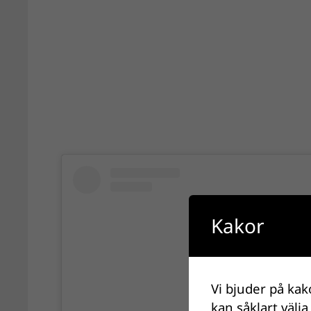
Kakor
Vi bjuder på kak
kan såklart välja