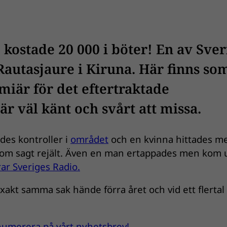
 kostade 20 000 i böter! En av Sver
Rautasjaure i Kiruna. Här finns so
miär för det eftertraktade
är väl känt och svårt att missa.
des kontroller i
området
och en kvinna hittades m
e som sagt rejält. Även en man ertappades men kom
ar Sveriges Radio.
exakt samma sak hände förra året och vid ett flertal
renumerera på vårt nyhetsbrev!