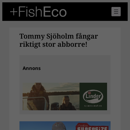
Hoppa
till
innehåll
Tommy Sjöholm fångar
riktigt stor abborre!
Annons