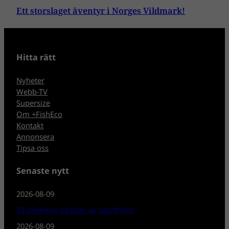
Ett storslaget äventyr i Norges Vildmark!
Hitta rätt
Nyheter
Webb-TV
Supersize
Om +FishEco
Kontakt
Annonsera
Tipsa oss
Senaste nytt
2026-08-09
Så påverkas gäddan av sportfiske!
2026-08-09