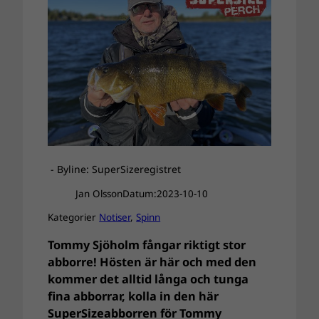
- Byline: SuperSizeregistret
Jan Olsson
Datum:
2023-10-10
Kategorier
Notiser
, 
Spinn
Tommy Sjöholm fångar riktigt stor
abborre! Hösten är här och med den
kommer det alltid långa och tunga
fina abborrar, kolla in den här
SuperSizeabborren för Tommy