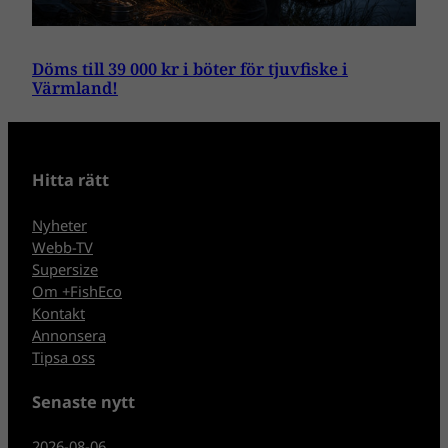
Döms till 39 000 kr i böter för tjuvfiske i
Värmland!
Hitta rätt
Nyheter
Webb-TV
Supersize
Om +FishEco
Kontakt
Annonsera
Tipsa oss
Senaste nytt
2026-08-06