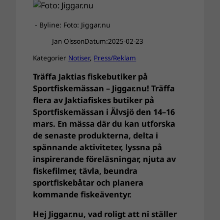
- Byline: Foto: Jiggar.nu
Jan Olsson
Datum:
2025-02-23
Kategorier
Notiser
, 
Press/Reklam
Träffa Jaktias fiskebutiker på
Sportfiskemässan – Jiggar.nu! Träffa
flera av Jaktiafiskes butiker på
Sportfiskemässan i Älvsjö den 14–16
mars. En mässa där du kan utforska
de senaste produkterna, delta i
spännande aktiviteter, lyssna på
inspirerande föreläsningar, njuta av
fiskefilmer, tävla, beundra
sportfiskebåtar och planera
kommande fiskeäventyr.
Hej Jiggar.nu, vad roligt att ni ställer