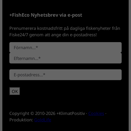
+FishEco Nyhetsbrev via e-post
Prenumerera kostnadsfritt på dagliga fiskenyheter från
Fiske24/7 genom att ange din e-postadress!
N
a
F
m
ö
n
E
r
*
E
f
n
-
t
a
p
e
m
o
r
n
s
n
t
a
*
m
Copyright © 2010-2026 +KlimatPositiv ·
Cookies
·
n
Produktion:
GoldLife