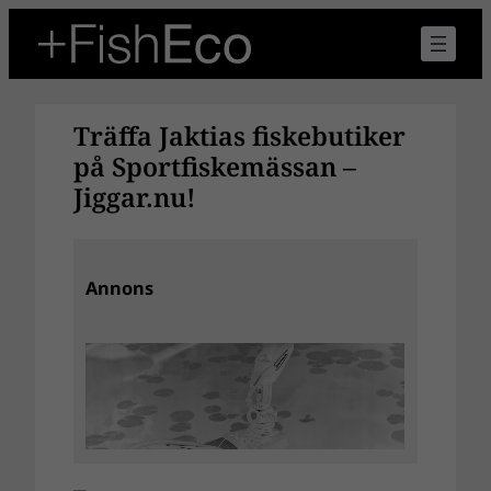
Hoppa
till
innehåll
Träffa Jaktias fiskebutiker
på Sportfiskemässan –
Jiggar.nu!
Annons