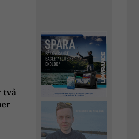
 två
per