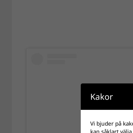
Kakor
Vi bjuder på kak
kan såklart välja