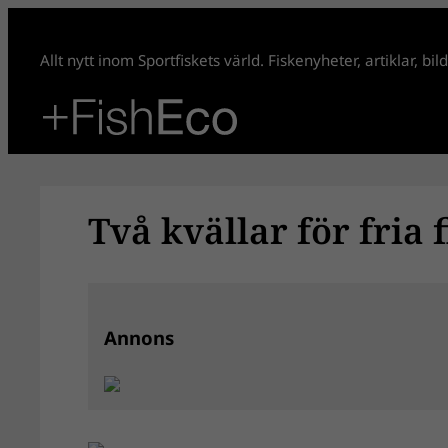
Hoppa
till
Allt nytt inom Sportfiskets värld. Fiskenyheter, artiklar, bi
innehåll
Två kvällar för fria 
Annons