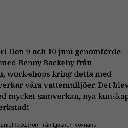
gar! Den 9 och 10 juni genomförde
n med Benny Backeby från
, work-shops kring detta med
rkar våra vattenmiljöer. Det blev
d mycket samverkan, nya kunska
erkstad!
Daniel Rickström från Ljusnan-Voxnans