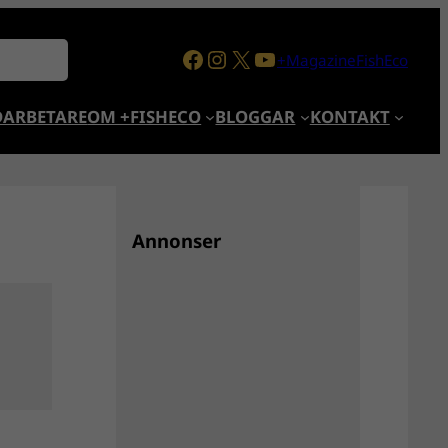
Facebook
Instagram
X
YouTube
+MagazineFishEco
ARBETARE
OM +FISHECO
BLOGGAR
KONTAKT
Annonser