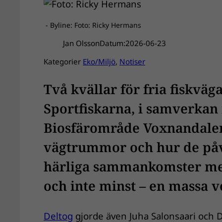
- Byline: Foto: Ricky Hermans
Jan Olsson
Datum:
2026-06-23
Kategorier
Eko/Miljö
, 
Notiser
Två kvällar för fria fiskvä
Sportfiskarna, i samverka
Biosfärområde Voxnandalen
vägtrummor och hur de påve
härliga sammankomster me
och inte minst – en massa v
Deltog
gjorde även Juha Salonsaari och 