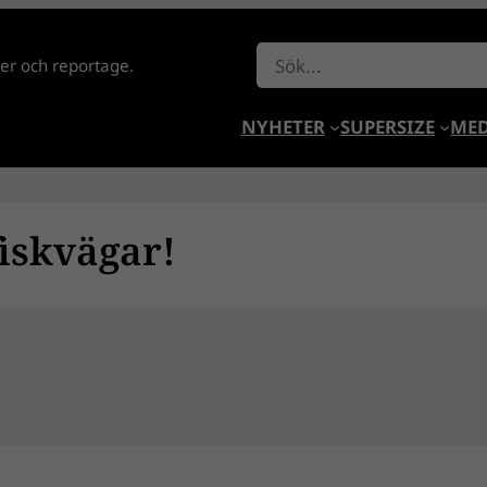
Sök
lder och reportage.
NYHETER
SUPERSIZE
MED
fiskvägar!