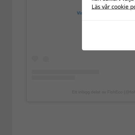
Läs vår cookie p
Visa detta inlägg på Instag
Ett inlägg delat av FishEco (@fis