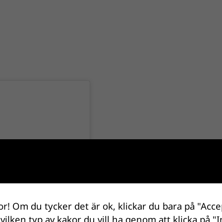
or! Om du tycker det är ok, klickar du bara på "Acce
 vilken typ av kakor du vill ha genom att klicka på "I