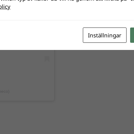
olicy
ram
Inställningar
heco)