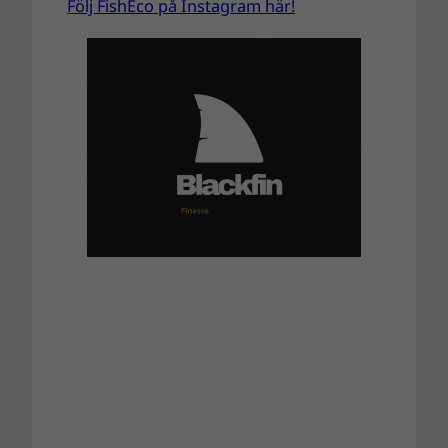
Följ FishEco på Instagram här!