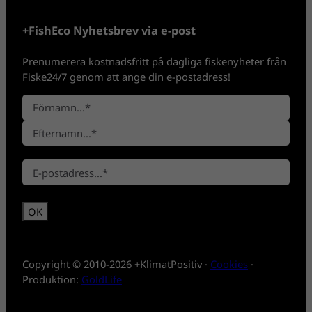
+FishEco Nyhetsbrev via e-post
Prenumerera kostnadsfritt på dagliga fiskenyheter från
Fiske24/7 genom att ange din e-postadress!
N
a
F
m
ö
n
E
r
*
E
f
n
-
t
a
p
e
m
o
r
n
s
n
t
a
*
m
Copyright © 2010-2026 +KlimatPositiv ·
Cookies
·
n
Produktion:
GoldLife