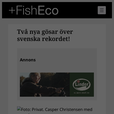
Hoppa
till
innehåll
Två nya gösar över
svenska rekordet!
Annons