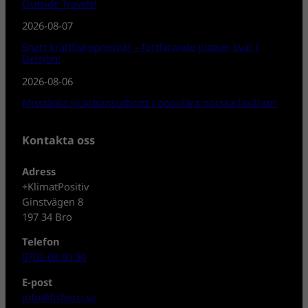
Outside Travels!
2026-08-07
Snart kräftfiskepremiär – fortfarande platser kvar i
Delsjön!
2026-08-06
Misstänkt sjukdomsutbrott i populära norska laxälvar!
Kontakta oss
Adress
+KlimatPositiv
Ginstvägen 8
197 34 Bro
Telefon
0702-08 80 30
E-post
info@fisheco.se