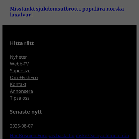
Misstänkt sjukdomsutbrott i populära norska
laxälvar!
Hitta rätt
Nyheter
Webb-TV
Supersize
Om +FishEco
Kontakt
Annonsera
Tipsa oss
Senaste nytt
2026-08-07
Har Bosnien Europas bästa flugfiske? Se nya filmen från