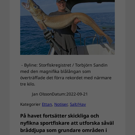
- Byline: Storfiskregistret / Torbjörn Sandin
med den magnifika blålångan som
överträffade det förra rekordet med närmare
tre kilo.
Jan Olsson
Datum:
2022-09-21
Kategorier
Ettan
, 
Notiser
, 
Salt/Hav
På havet fortsätter skickliga och
nyfikna sportfiskare att utforska såväl
bråddjupa som grundare områden i