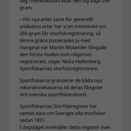
våg i Fiskebäckskil visar den sig väga 294
gram.
– För nya arter, samt för generellt
småväxta arter har vi en minimivikt om
250 gram för storfiskregistrering, så
denna gräns passerades ju med
marginal när Martin Molander fångade
den första mullen som någonsin
registrerats, säger Nicka Hellenberg,
Sportfiskarnas storfiskregistrerare.
Sportfiskarna gratulerar de båda nya
rekordinnehavarna till deras fångster
och svenska sportfiskerekord.
Sportfiskarnas Storfiskregister har
samlat data om Sveriges alla storfiskar
sedan 1971.
I dagsläget innehåller detta register över