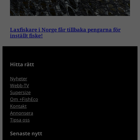
Laxfiskare i Norge får tillbaka pengarna för
inställt fiske!
Hitta rätt
Nyheter
Webb-TV
Supersize
Om +FishEco
Kontakt
Annonsera
Tipsa oss
Senaste nytt