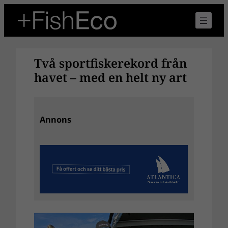
Hoppa
till
innehåll
Två sportfiskerekord från
havet – med en helt ny art
Annons