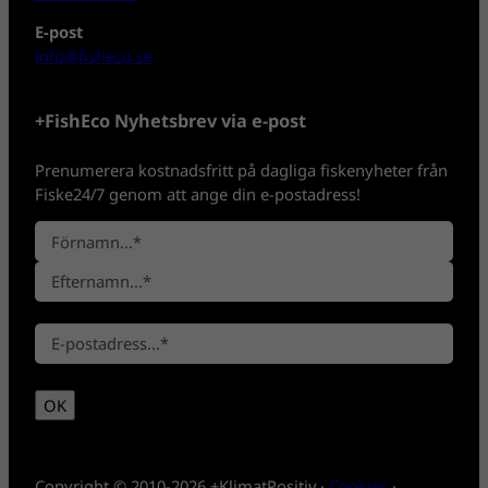
E-post
info@fisheco.se
+FishEco Nyhetsbrev via e-post
Prenumerera kostnadsfritt på dagliga fiskenyheter från
Fiske24/7 genom att ange din e-postadress!
N
a
F
m
ö
n
E
r
*
E
f
n
-
t
a
p
e
m
OK
o
r
n
s
n
t
a
*
m
Copyright © 2010-2026 +KlimatPositiv ·
Cookies
·