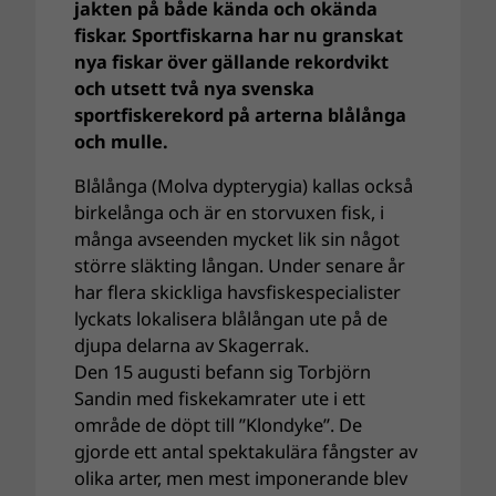
jakten på både kända och okända
fiskar. Sportfiskarna har nu granskat
nya fiskar över gällande rekordvikt
och utsett två nya svenska
sportfiskerekord på arterna blålånga
och mulle.
Blålånga (Molva dypterygia) kallas också
birkelånga och är en storvuxen fisk, i
många avseenden mycket lik sin något
större släkting långan. Under senare år
har flera skickliga havsfiskespecialister
lyckats lokalisera blålångan ute på de
djupa delarna av Skagerrak.
Den 15 augusti befann sig Torbjörn
Sandin med fiskekamrater ute i ett
område de döpt till ”Klondyke”. De
gjorde ett antal spektakulära fångster av
olika arter, men mest imponerande blev