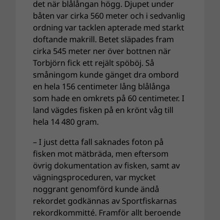
det när blålångan högg. Djupet under
båten var cirka 560 meter och i sedvanlig
ordning var tacklen apterade med starkt
doftande makrill. Betet släpades fram
cirka 545 meter ner över bottnen när
Torbjörn fick ett rejält spöböj. Så
småningom kunde gänget dra ombord
en hela 156 centimeter lång blålånga
som hade en omkrets på 60 centimeter. I
land vägdes fisken på en krönt våg till
hela 14 480 gram.
– I just detta fall saknades foton på
fisken mot mätbräda, men eftersom
övrig dokumentation av fisken, samt av
vägningsproceduren, var mycket
noggrant genomförd kunde ändå
rekordet godkännas av Sportfiskarnas
rekordkommitté. Framför allt beroende