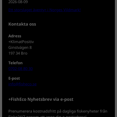
2026-08-09
Ett storslaget äventyr i Norges Vildmark!
Kontakta oss
Adress
+KlimatPositiv
Ginstvägen 8
197 34 Bro
Telefon
0702-08 80 30
E-post
info@fisheco.se
+FishEco Nyhetsbrev via e-post
Prenumerera kostnadsfritt på dagliga fiskenyheter från
Fiske24/7 genom att ange din e-postadress!