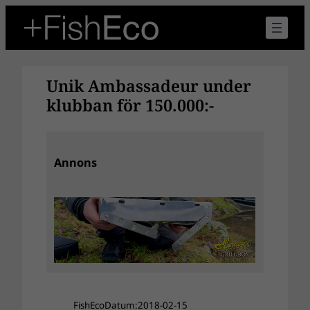
Hoppa
till
innehåll
Unik Ambassadeur under
klubban för 150.000:-
Annons
FishEco
Datum:
2018-02-15