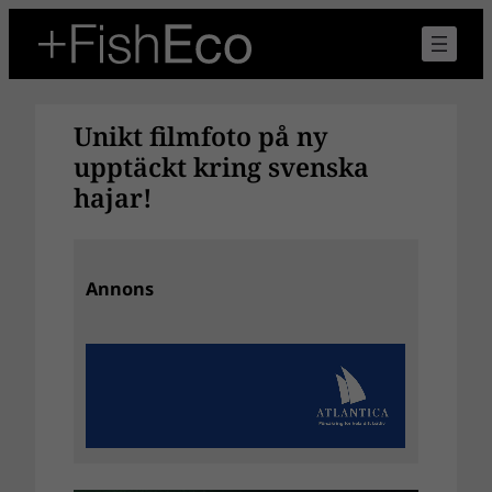
Hoppa
till
innehåll
Unikt filmfoto på ny
upptäckt kring svenska
hajar!
Annons