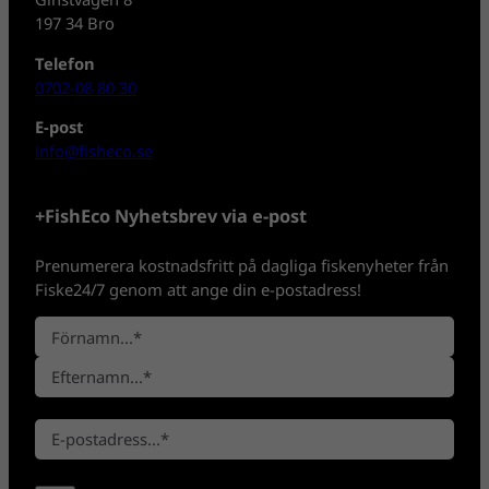
197 34 Bro
Telefon
0702-08 80 30
E-post
info@fisheco.se
+FishEco Nyhetsbrev via e-post
Prenumerera kostnadsfritt på dagliga fiskenyheter från
Fiske24/7 genom att ange din e-postadress!
N
a
F
m
ö
n
E
r
*
E
f
n
-
t
a
p
e
m