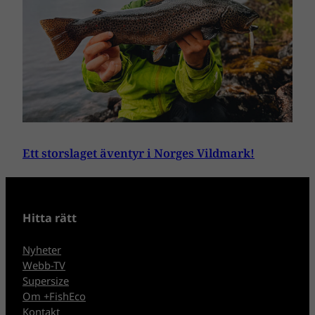
Ett storslaget äventyr i Norges Vildmark!
Hitta rätt
Nyheter
Webb-TV
Supersize
Om +FishEco
Kontakt