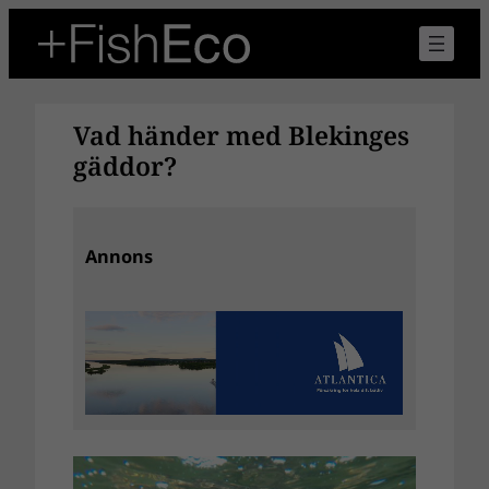
Hoppa
till
innehåll
Vad händer med Blekinges
gäddor?
Annons