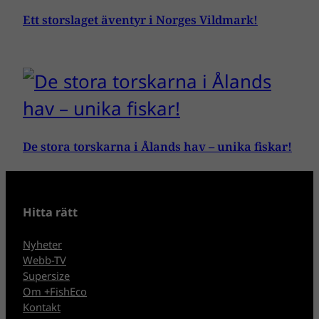
Ett storslaget äventyr i Norges Vildmark!
De stora torskarna i Ålands hav – unika fiskar!
Hitta rätt
Nyheter
Webb-TV
Supersize
Om +FishEco
Kontakt