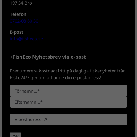
197 34 Bro
Telefon
0702-08 80 30
E-post
info@fisheco.se
+FishEco Nyhetsbrev via e-post
Prenumerera kostnadsfritt på dagliga fiskenyheter från
Fiske24/7 genom att ange din e-postadress!
N
a
F
m
ö
n
E
r
*
E
f
n
-
t
a
p
e
m
OK
o