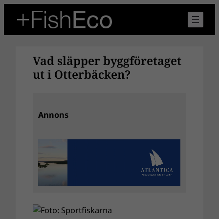
Hoppa
till
innehåll
Vad släpper byggföretaget
ut i Otterbäcken?
Annons