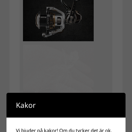
Kakor
Vi bjuder på kakor! Om du tycker det är ok,