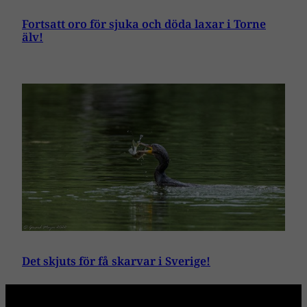
Fortsatt oro för sjuka och döda laxar i Torne
älv!
Det skjuts för få skarvar i Sverige!