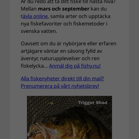
Är du redo att ta ditt fiske till nästa nivå?
Mellan
mars och september
kan du
t
ävla online
, samla arter och upptäcka
nya fiskefavoriter och fiskemetoder i
svenska vatten.
Oavsett om du är nybörjare eller erfaren
artjägare väntar en säsong fylld av
äventyr, naturupplevelser och ren
fiskelycka…
Anmäl dig på fishy.nu!
Alla fiskenyheter direkt till din mail?
Prenumerera på vårt nyhetsbrev!