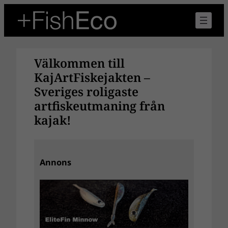
Hoppa
till
innehåll
Välkommen till
KajArtFiskejakten –
Sveriges roligaste
artfiskeutmaning från
kajak!
Annons