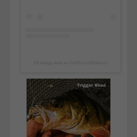
Ett inlägg delat av FishEco (@fisheco)