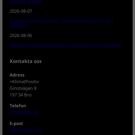
Outside Travels!
2026-08-07
Snart kräftfiskepremiär – fortfarande platser kvar i
Delsjön!
2026-08-06
Misstänkt sjukdomsutbrott i populära norska laxälvar!
Kontakta oss
Adress
+KlimatPositiv
Ginstvägen 8
197 34 Bro
Telefon
0702-08 80 30
E-post
info@fisheco.se