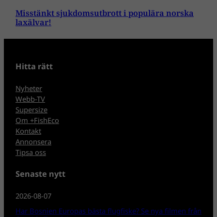
Misstänkt sjukdomsutbrott i populära norska
laxälvar!
Hitta rätt
Nyheter
Webb-TV
Supersize
Om +FishEco
Kontakt
Annonsera
Tipsa oss
Senaste nytt
2026-08-07
Har Bosnien Europas bästa flugfiske? Se nya filmen från