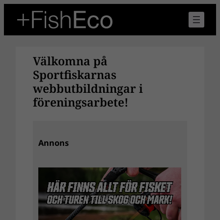
Hoppa
till
innehåll
Välkomna på
Sportfiskarnas
webbutbildningar i
föreningsarbete!
Annons