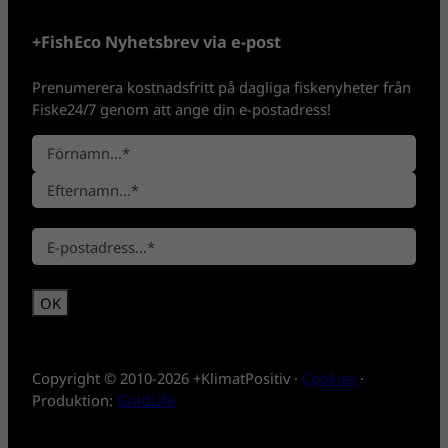
+FishEco Nyhetsbrev via e-post
Prenumerera kostnadsfritt på dagliga fiskenyheter från
Fiske24/7 genom att ange din e-postadress!
N
a
F
m
ö
n
E
r
*
E
f
n
-
t
a
p
e
m
o
r
n
s
n
t
a
*
m
Copyright © 2010-2026 +KlimatPositiv ·
Cookies
·
n
Produktion:
GoldLife