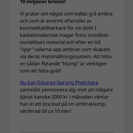
10 miljoner kronor!
Vi pratar om något som kallas grå ambra
och som är enormt eftersökt av
kosmetikatillverkare för sin doft! I
kaskelotvalarnas magar finns stundtals
osmältbart material och efter en tid
“spyr” valarna upp ambran som skapats
via deras matsmältningssystem. Att hitta
en sådan flytande “klump” är verkligen
som att hitta guld!
Nu kan fiskaren Narong Phetchara
sannolikt pensionera sig, mot att tidigare
tjänat kanske 2000 kr i månaden väntar
han in ett bra bud på sin ambraklump,
värderad till ca 10 mkr!