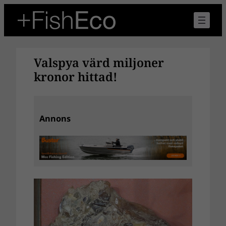
Hoppa
till
innehåll
Valspya värd miljoner
kronor hittad!
Annons