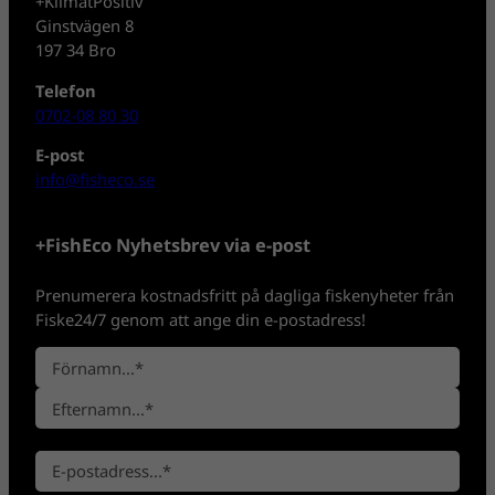
+KlimatPositiv
Ginstvägen 8
197 34 Bro
Telefon
0702-08 80 30
E-post
info@fisheco.se
+FishEco Nyhetsbrev via e-post
Prenumerera kostnadsfritt på dagliga fiskenyheter från
Fiske24/7 genom att ange din e-postadress!
N
a
F
m
ö
n
E
r
*
E
f
n
-
t