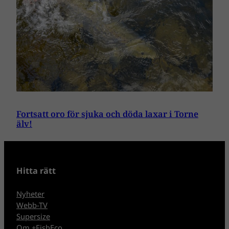
Fortsatt oro för sjuka och döda laxar i Torne
älv!
Hitta rätt
Nyheter
Webb-TV
Supersize
Om +FishEco