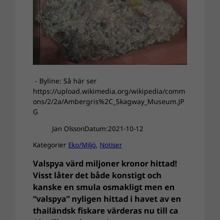
- Byline: Så här ser
https://upload.wikimedia.org/wikipedia/comm
ons/2/2a/Ambergris%2C_Skagway_Museum.JP
G
Jan Olsson
Datum:
2021-10-12
Kategorier
Eko/Miljö
, 
Notiser
Valspya värd miljoner kronor hittad!
Visst låter det både konstigt och
kanske en smula osmakligt men en
“valspya” nyligen hittad i havet av en
thailändsk fiskare värderas nu till ca