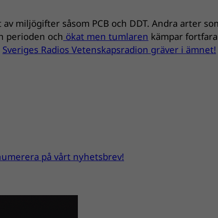
rt av miljögifter såsom PCB och DDT. Andra arter so
en perioden och
ökat men tumlaren
kämpar fortfar
?
Sveriges Radios Vetenskapsradion gräver i ämnet!
renumerera på vårt nyhetsbrev!