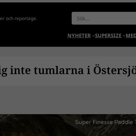
Sök
lder och reportage.
NYHETER
SUPERSIZE
MED
g inte tumlarna i Östersj