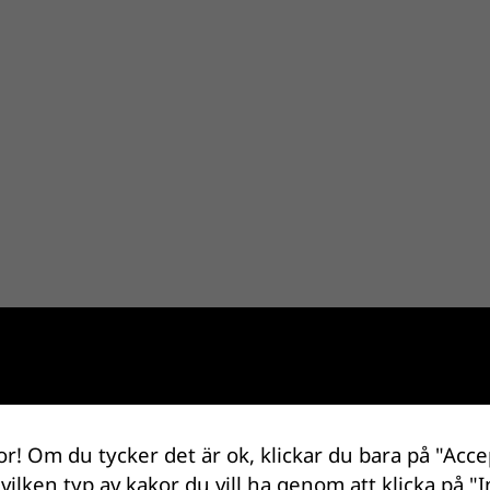
or! Om du tycker det är ok, klickar du bara på "Acce
 vilken typ av kakor du vill ha genom att klicka på "I