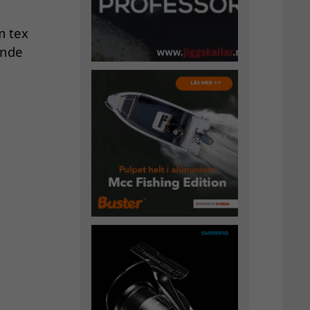
m tex
ande