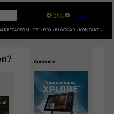
Facebook
Instagram
X
YouTube
+MagazineFishEco
ARBETARE
OM +FISHECO
BLOGGAR
KONTAKT
ön?
Annonser