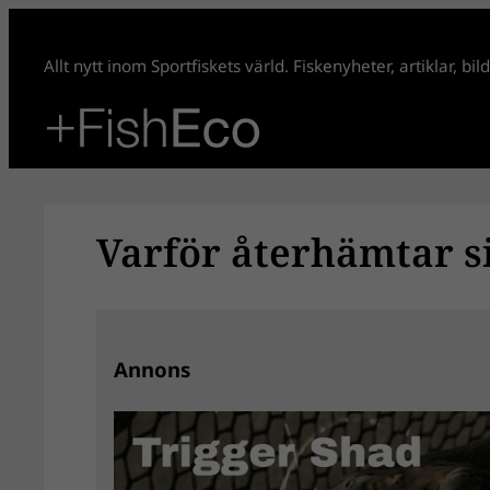
Hoppa
till
Allt nytt inom Sportfiskets värld. Fiskenyheter, artiklar, bi
innehåll
Varför återhämtar si
Annons