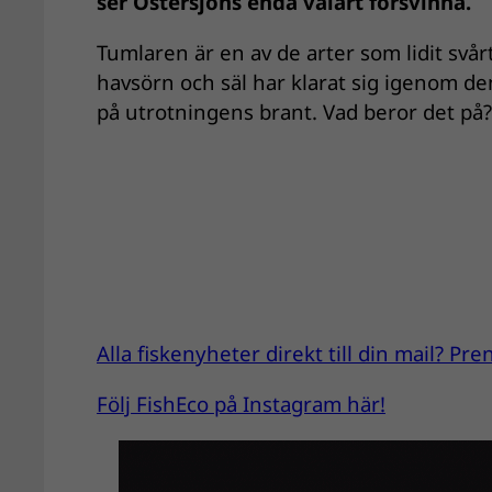
ser Östersjöns enda valart försvinna.
Tumlaren är en av de arter som lidit svå
havsörn och säl har klarat sig igenom d
på utrotningens brant. Vad beror det på
Alla fiskenyheter direkt till din mail? P
Följ FishEco på Instagram här!