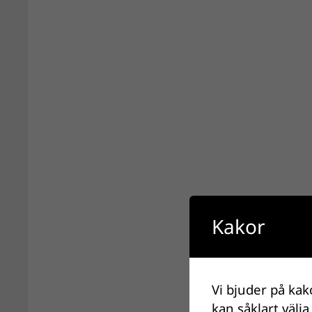
Kakor
Vi bjuder på kak
kan såklart välja