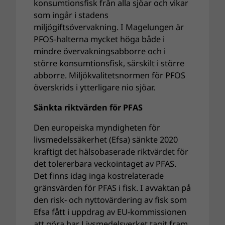
konsumtionsfisk från alla sjöar och vikar
som ingår i stadens
miljögiftsövervakning. I Magelungen är
PFOS-halterna mycket höga både i
mindre övervakningsabborre och i
större konsumtionsfisk, särskilt i större
abborre. Miljökvalitetsnormen för PFOS
överskrids i ytterligare nio sjöar.
Sänkta riktvärden för PFAS
Den europeiska myndigheten för
livsmedelssäkerhet (Efsa) sänkte 2020
kraftigt det hälsobaserade riktvärdet för
det tolererbara veckointaget av PFAS.
Det finns idag inga kostrelaterade
gränsvärden för PFAS i fisk. I avvaktan på
den risk- och nyttovärdering av fisk som
Efsa fått i uppdrag av EU-kommissionen
att göra har Livsmedelsverket tagit fram