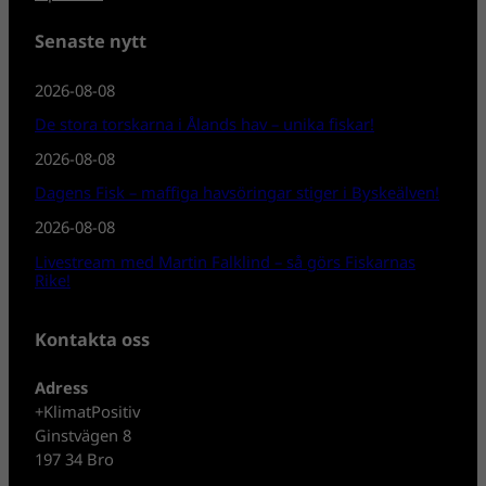
Senaste nytt
2026-08-08
De stora torskarna i Ålands hav – unika fiskar!
2026-08-08
Dagens Fisk – maffiga havsöringar stiger i Byskeälven!
2026-08-08
Livestream med Martin Falklind – så görs Fiskarnas
Rike!
Kontakta oss
Adress
+KlimatPositiv
Ginstvägen 8
197 34 Bro