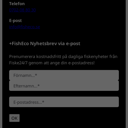
Telefon
0702-08 80 30
E-post
info@fisheco.se
+FishEco Nyhetsbrev via e-post
Prenumerera kostnadsfritt på dagliga fiskenyheter från
Fiske24/7 genom att ange din e-postadress!
N
a
F
m
ö
n
E
r
*
E
f
n
-
t
a
p
e
m
OK
o
r
n
s
n