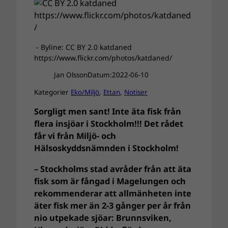
- Byline: CC BY 2.0 katdaned
https://www.flickr.com/photos/katdaned/
Jan Olsson
Datum:
2022-06-10
Kategorier
Eko/Miljö
, 
Ettan
, 
Notiser
Sorgligt men sant! Inte äta fisk från
flera insjöar i Stockholm!!! Det rådet
får vi från Miljö- och
Hälsoskyddsnämnden i Stockholm!
– Stockholms stad avråder från att äta
fisk som är fångad i Magelungen och
rekommenderar att allmänheten inte
äter fisk mer än 2-3 gånger per år från
nio utpekade sjöar: Brunnsviken,