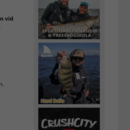
n vid
,
n.