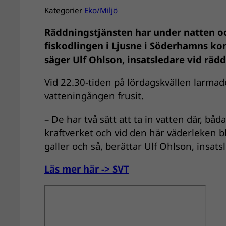
Kategorier
Eko/Miljö
Räddningstjänsten har under natten o
fiskodlingen i Ljusne i Söderhamns kom
säger Ulf Ohlson, insatsledare vid räd
Vid 22.30-tiden på lördagskvällen larmade
vatteningången frusit.
– De har två sätt att ta in vatten där, båd
kraftverket och vid den här väderleken b
galler och så, berättar Ulf Ohlson, ins
Läs mer här -> SVT