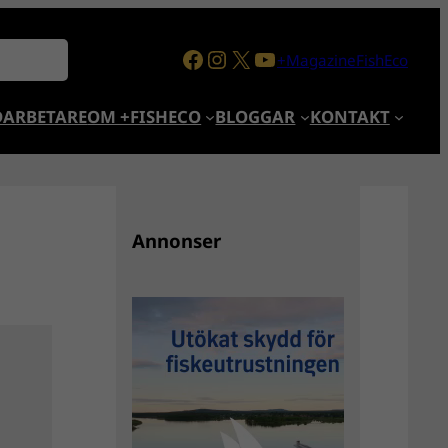
Facebook
Instagram
X
YouTube
+MagazineFishEco
ARBETARE
OM +FISHECO
BLOGGAR
KONTAKT
Annonser