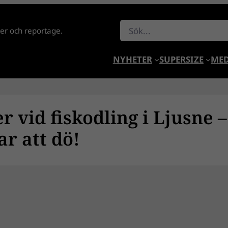
Sök
lder och reportage.
NYHETER
SUPERSIZE
MED
r vid fiskodling i Ljusne –
ar att dö!