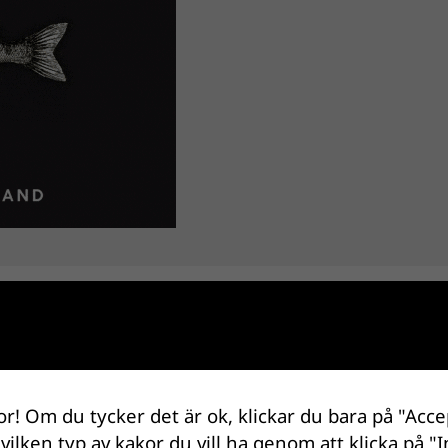
or! Om du tycker det är ok, klickar du bara på "Acce
 vilken typ av kakor du vill ha genom att klicka på "I