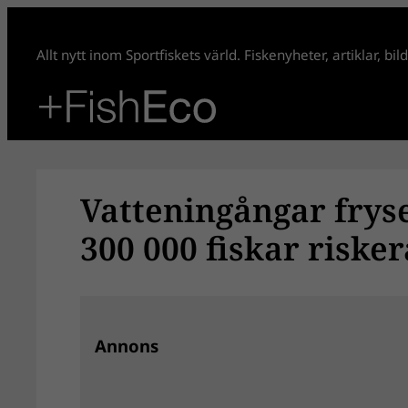
Hoppa
till
Allt nytt inom Sportfiskets värld. Fiskenyheter, artiklar, bi
innehåll
Vatteningångar fryse
300 000 fiskar risker
Annons