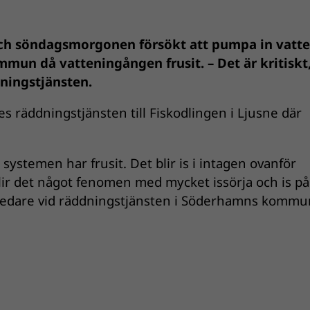
ch söndagsmorgonen försökt att pumpa in vatte
mun då vatteningången frusit. – Det är kritiskt
dningstjänsten.
s räddningstjänsten till Fiskodlingen i Ljusne där
a systemen har frusit. Det blir is i intagen ovanför
lir det något fenomen med mycket issörja och is på
atsledare vid räddningstjänsten i Söderhamns kommu