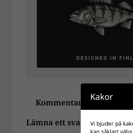
Kakor
Kommentarer
Lämna ett svar
Vi bjuder på kak
kan såklart välja