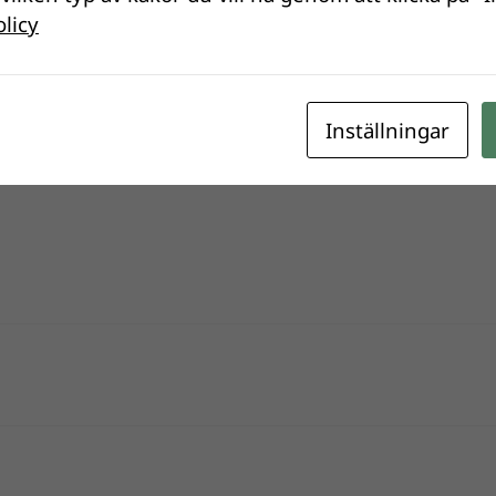
.
Obligatoriska fält är märkta
*
olicy
Inställningar