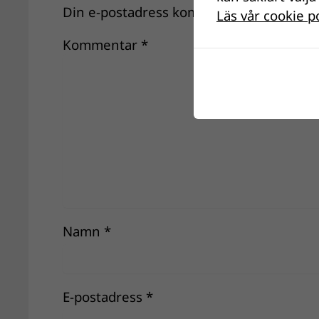
Din e-postadress kommer inte publiceras
Läs vår cookie p
Kommentar
*
Namn
*
E-postadress
*