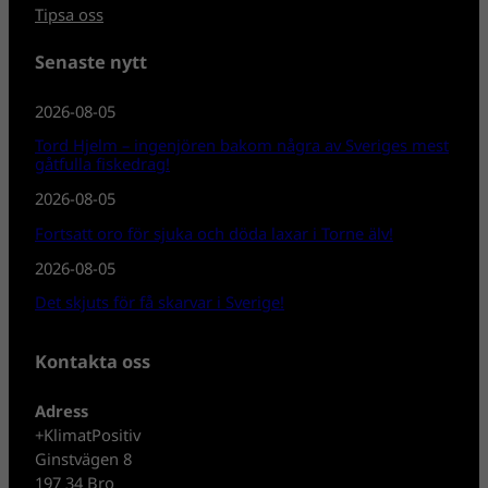
Tipsa oss
Senaste nytt
2026-08-05
Tord Hjelm – ingenjören bakom några av Sveriges mest
gåtfulla fiskedrag!
2026-08-05
Fortsatt oro för sjuka och döda laxar i Torne älv!
2026-08-05
Det skjuts för få skarvar i Sverige!
Kontakta oss
Adress
+KlimatPositiv
Ginstvägen 8
197 34 Bro