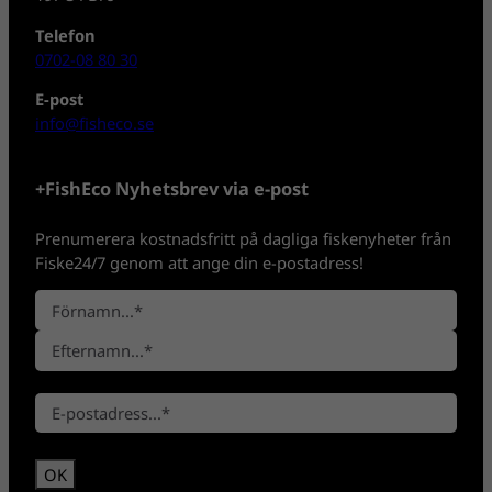
Telefon
0702-08 80 30
E-post
info@fisheco.se
+FishEco Nyhetsbrev via e-post
Prenumerera kostnadsfritt på dagliga fiskenyheter från
Fiske24/7 genom att ange din e-postadress!
N
a
F
m
ö
n
E
r
*
E
f
n
-
t
a
p
e
m
o
r
n