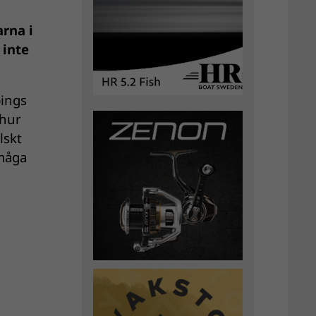
arna i
 inte
pings
 hur
lskt
rmåga