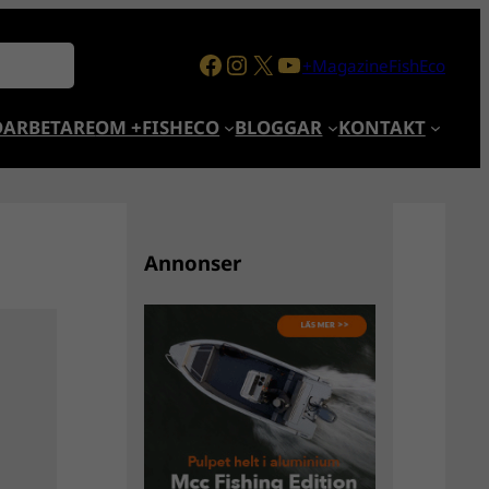
Facebook
Instagram
X
YouTube
+MagazineFishEco
ARBETARE
OM +FISHECO
BLOGGAR
KONTAKT
Annonser