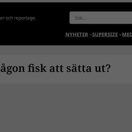
Sök
lder och reportage.
NYHETER
SUPERSIZE
MED
ågon fisk att sätta ut?