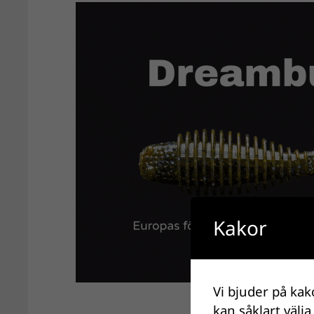
Kakor
Vi bjuder på kak
kan såklart välja