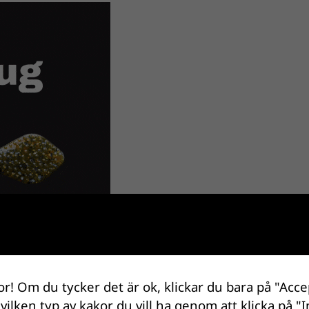
or! Om du tycker det är ok, klickar du bara på "Acce
 vilken typ av kakor du vill ha genom att klicka på "I