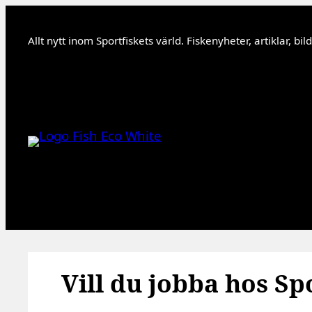
Hoppa
till
Allt nytt inom Sportfiskets värld. Fiskenyheter, artiklar, bi
innehåll
Vill du jobba hos Sp