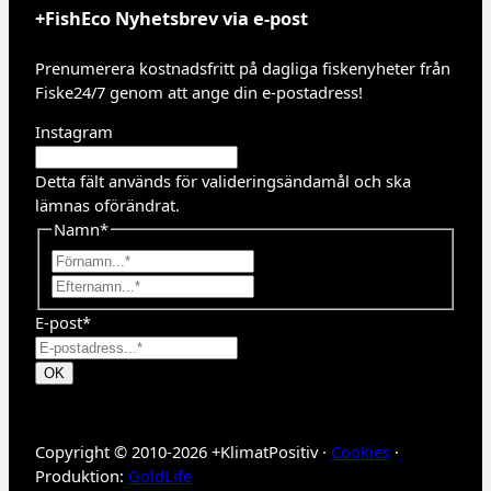
+FishEco Nyhetsbrev via e-post
Prenumerera kostnadsfritt på dagliga fiskenyheter från
Fiske24/7 genom att ange din e-postadress!
Instagram
Detta fält används för valideringsändamål och ska
lämnas oförändrat.
Namn
*
F
ö
E
r
f
E-post
*
n
t
a
e
m
r
n
n
a
Copyright © 2010-2026 +KlimatPositiv ·
Cookies
·
m
Produktion:
GoldLife
n