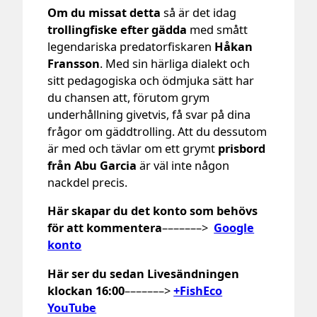
Om du missat detta
så är det idag
trollingfiske efter gädda
med smått
legendariska predatorfiskaren
Håkan
Fransson
. Med sin härliga dialekt och
sitt pedagogiska och ödmjuka sätt har
du chansen att, förutom grym
underhållning givetvis, få svar på dina
frågor om gäddtrolling. Att du dessutom
är med och tävlar om ett grymt
prisbord
från Abu Garcia
är väl inte någon
nackdel precis.
Här skapar du det konto som behövs
för att kommentera
–––––––>
Google
konto
Här ser du sedan Livesändningen
klockan 16:00
–––––––>
+FishEco
YouTube