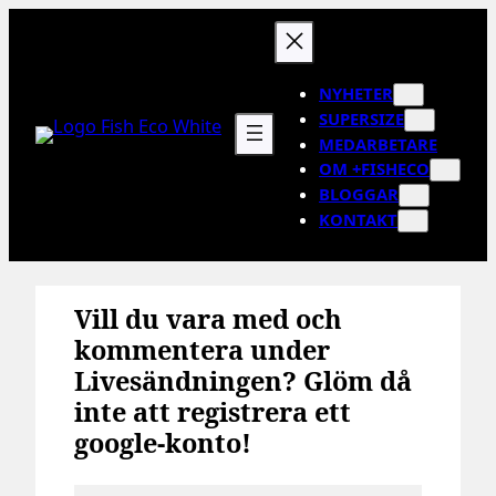
Hoppa
till
innehåll
NYHETER
SUPERSIZE
MEDARBETARE
OM +FISHECO
BLOGGAR
KONTAKT
Vill du vara med och
kommentera under
Livesändningen? Glöm då
inte att registrera ett
google-konto!