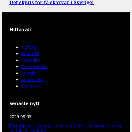
Det skjuts för få skarvar i Sverige!
Hitta rätt
Nyheter
Webb-TV
Supersize
Om +FishEco
Kontakt
Annonsera
Tipsa oss
Senaste nytt
2026-08-05
Tord Hjelm – ingenjören bakom några av Sveriges mest
gåtfulla fiskedrag!