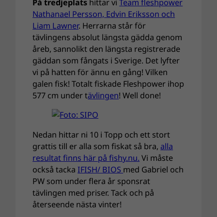
På tredjeplats
hittar vi
Team fleshpower
Nathanael Persson, Edvin Eriksson och
Liam Lawner
. Herrarna står för
tävlingens absolut längsta gädda genom
åreb, sannolikt den längsta registrerade
gäddan som fångats i Sverige. Det lyfter
vi på hatten för ännu en gång! Vilken
galen fisk! Totalt fiskade Fleshpower ihop
577 cm under t
ävlingen
! Well done!
Nedan hittar ni 10 i Topp och ett stort
grattis till er alla som fiskat så bra,
alla
resultat finns här på fishy.nu.
Vi måste
också tacka
IFISH/ BIOS
med Gabriel och
PW som under flera år sponsrat
tävlingen med priser. Tack och på
återseende nästa vinter!