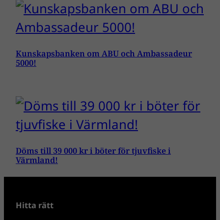
Kunskapsbanken om ABU och Ambassadeur
5000!
Döms till 39 000 kr i böter för tjuvfiske i
Värmland!
Hitta rätt