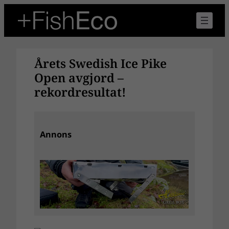
Hoppa
till
innehåll
Årets Swedish Ice Pike
Open avgjord –
rekordresultat!
Annons