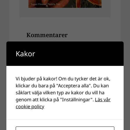
Kommentarer
Lämna ett svar
Kakor
Din e-postadress kommer inte
publiceras.
Obligatoriska fält är märkta
*
Vi bjuder på kakor! Om du tycker det är ok,
Kommentar
*
klickar du bara på "Acceptera alla". Du kan
såklart välja vilken typ av kakor du vill ha
genom att klicka på "Inställningar".
Läs vår
cookie policy