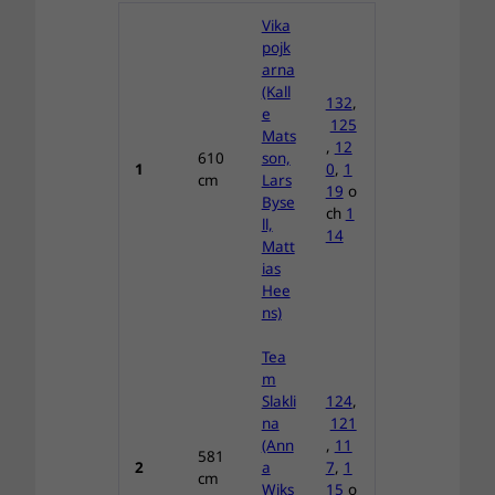
Vika
pojk
arna
(Kall
132
,
e
125
Mats
,
12
610
son,
1
0
,
1
cm
Lars
19
o
Byse
ch
1
ll,
14
Matt
ias
Hee
ns)
Tea
m
Slakli
124
,
na
121
(Ann
,
11
581
2
a
7
,
1
cm
Wiks
15
o