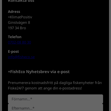
Kontakta oss
Adress
+KlimatPositiv
Ginstvägen 8
197 34 Bro
Telefon
0702-08 80 30
E-post
info@fisheco.se
+FishEco Nyhetsbrev via e-post
Prenumerera kostnadsfritt på dagliga fiskenyheter från
Fiske24/7 genom att ange din e-postadress!
N
a
F
m