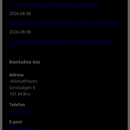
De stora torskarna i Ålands hav – unika fiskar!
2026-08-08
Dagens Fisk – maffiga havsöringar stiger i Byskeälven!
2026-08-08
Livestream med Martin Falklind – så görs Fiskarnas
Rike!
Kontakta oss
Adress
+KlimatPositiv
Ginstvägen 8
197 34 Bro
Telefon
0702-08 80 30
E-post
info@fisheco.se