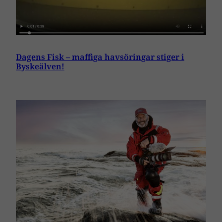
Dagens Fisk – maffiga havsöringar stiger i
Byskeälven!