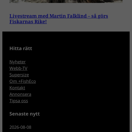
Livestream med Martin Falklind – så görs
Fiskarnas Rike!
Hitta rätt
Nyheter
Webb-TV
Supersize
Om +FishEco
Kontakt
Annonsera
Tipsa oss
Senaste nytt
2026-08-08