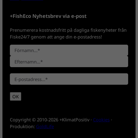
+FishEco Nyhetsbrev via e-post
Prenumerera kostnadsfritt på dagliga fiskenyheter från
Fiske24/7 genom att ange din e-postadress!
N
a
F
m
ö
n
E
r
*
E
f
n
-
t
a
p
e
m
OK
o
r
n
s
n
t
a
*
m
Copyright © 2010-2026 +KlimatPositiv ·
Cookies
·
n
Produktion:
GoldLife