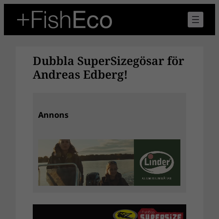
Hoppa
till
innehåll
Dubbla SuperSizegösar för
Andreas Edberg!
Annons